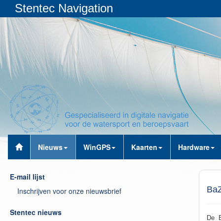
Stentec Navigation
Nieuws
WinGPS
Kaarten
Hardware
E-mail lijst
BaZ
Inschrijven voor onze nieuwsbrief
Stentec nieuws
De B