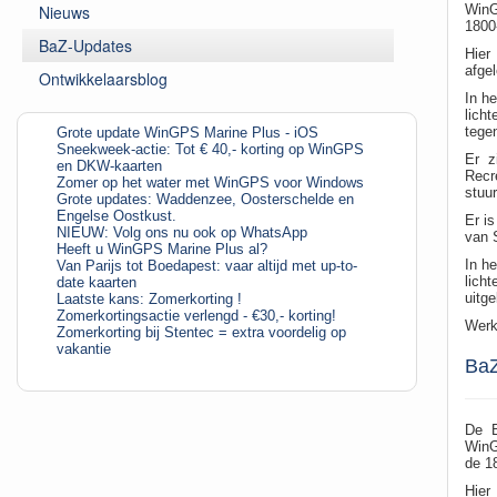
Nieuws
WinG
1800
BaZ-Updates
Hier
afge
Ontwikkelaarsblog
In h
lich
tege
Grote update WinGPS Marine Plus - iOS
Sneekweek-actie: Tot € 40,- korting op WinGPS
Er z
en DKW-kaarten
Recr
Zomer op het water met WinGPS voor Windows
stuur
Grote updates: Waddenzee, Oosterschelde en
Engelse Oostkust.
Er i
NIEUW: Volg ons nu ook op WhatsApp
van 
Heeft u WinGPS Marine Plus al?
In h
Van Parijs tot Boedapest: vaar altijd met up-to-
lich
date kaarten
uitge
Laatste kans: Zomerkorting !
Zomerkortingsactie verlengd - €30,- korting!
Werk
Zomerkorting bij Stentec = extra voordelig op
vakantie
BaZ
De B
WinG
de 1
Hier