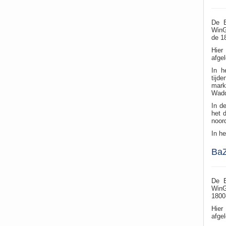
De B
WinG
de 1
Hier
afge
In h
tijd
mark
Wadd
In d
het d
noor
In h
BaZ
De B
WinG
1800
Hier
afge