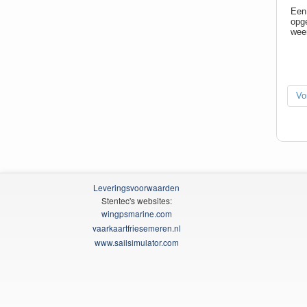
Een 
opge
weer
Vo
Leveringsvoorwaarden
Stentec's websites:
wingpsmarine.com
vaarkaartfriesemeren.nl
www.sailsimulator.com