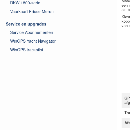
Maak
DKW 1800-serie
een n
als 
Vaarkaart Friese Meren
Kies
koppe
Service en upgrades
van 
Service Abonnementen
WinGPS Yacht Navigator
WinGPS trackpilot
GPS
afg
Tra
Afs