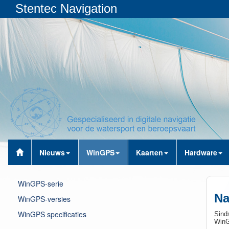
Stentec Navigation
Nieuws
WinGPS
Kaarten
Hardware
WinGPS-serie
Na
WinGPS-versies
WinGPS specificaties
Sind
WinG