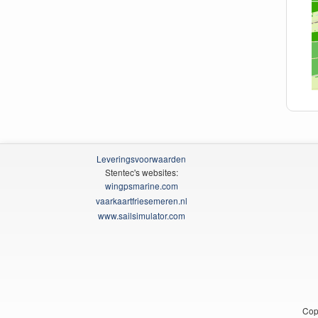
Leveringsvoorwaarden
Stentec's websites:
wingpsmarine.com
vaarkaartfriesemeren.nl
www.sailsimulator.com
Cop