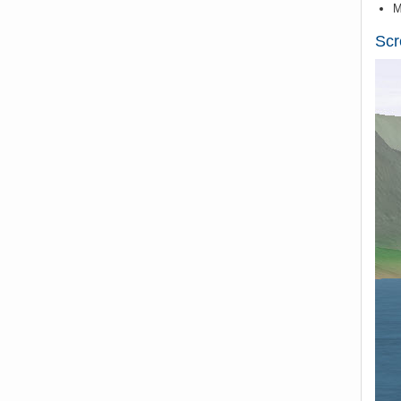
M
Scr