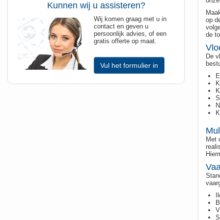
onze 
Kunnen wij u assisteren?
Maak
Wij komen graag met u in
op d
contact en geven u
volge
persoonlijk advies, of een
de to
gratis offerte op maat.
Vlo
De vl
best
Vul het formulier in
E
K
K
S
N
K
Mul
Met 
reali
Hier
Vaa
Stan
vaar
I
B
V
S