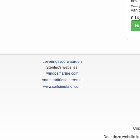
navi
vaar
van 
€ 14
Nu
Leveringsvoorwaarden
Stentec's websites:
wingpsmarine.com
vaarkaartfriesemeren.nl
www.sailsimulator.com
Cop
Door deze website te