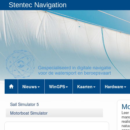
Stentec Navigation
Nieuws
WinGPS
Kaarten
Hardware
Sail Simulator 5
Mo
Motorboat Simulator
Leer
mano
real
natu