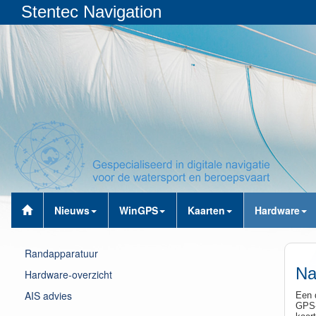
Stentec Navigation
Nieuws
WinGPS
Kaarten
Hardware
Randapparatuur
Na
Hardware-overzicht
AIS advies
Een 
GPS-