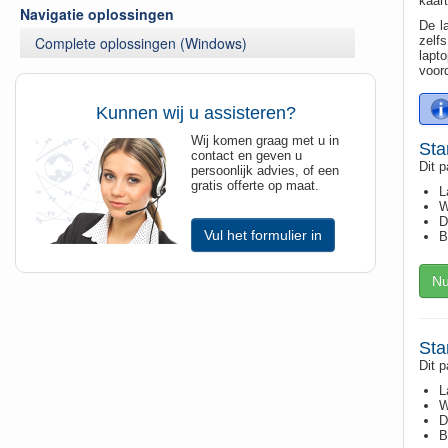
kaar
Navigatie oplossingen
De l
Complete oplossingen (Windows)
zelfs
lapto
voord
Kunnen wij u assisteren?
Wij komen graag met u in
Sta
contact en geven u
Dit p
persoonlijk advies, of een
gratis offerte op maat.
L
W
D
Vul het formulier in
B
Nu
Sta
Dit p
L
W
D
B