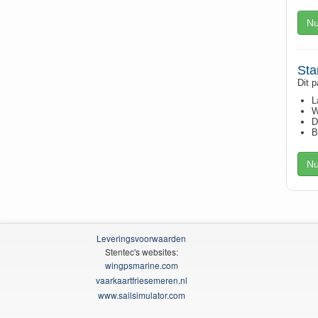
Nu
Sta
Dit p
L
W
D
B
Nu
Leveringsvoorwaarden
Stentec's websites:
wingpsmarine.com
vaarkaartfriesemeren.nl
www.sailsimulator.com