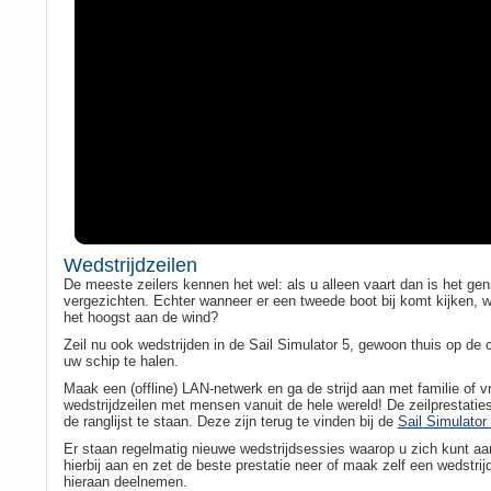
Wedstrijdzeilen
De meeste zeilers kennen het wel: als u alleen vaart dan is het ge
vergezichten. Echter wanneer er een tweede boot bij komt kijken, wo
het hoogst aan de wind?
Zeil nu ook wedstrijden in de Sail Simulator 5, gewoon thuis op d
uw schip te halen.
Maak een (offline) LAN-netwerk en ga de strijd aan met familie of vr
wedstrijdzeilen met mensen vanuit de hele wereld! De zeilprestat
de ranglijst te staan. Deze zijn terug te vinden bij de
Sail Simulato
Er staan regelmatig nieuwe wedstrijdsessies waarop u zich kunt aa
hierbij aan en zet de beste prestatie neer of maak zelf een wedstr
hieraan deelnemen.