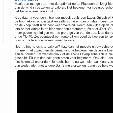
Maak een rustige start met de optimist op de Fluessen en krijgt hi
van de wind in de zeilen te pakken. Het bedienen van de grootschoot
het begin al een hele klus!
Kies daarna voor een flitsender model, zoals een Laser, Splash of 
de boot lekker schuin gaat en zelfs zo nu en dan omslaat! Geen zo
op de knop heeft u de boot weer overeind. Neem een kijkje op de N
iets harder windje in en kies voor een catamaran, 29’er of 49’er. Of 
meer gevoel wilt krijgen met de grote golven van de zee, kies dan 
of de YD 40. Zet eventueel een route uit om goed de koersen te lere
voor om te leren de haven binnen te varen.
Heeft u het nu echt te pakken? Haal dan het meeste uit uw schip do
trimmen, het zwaard en de bemanning te bedienen en de juiste koe
aan te houden. De wedstrijdvalk of de snelle Olympische 470 is hie
geschikt. Dit zijn dan ook geen boten voor beginners. Ook als u d
niet helemaal onder de knie heeft, bent u nu wel helemaal klaar voor
van wedstrijden met andere Sail Simulator-zeilers vanuit de hele we