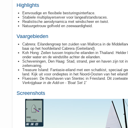
Highlights
Eenvoudige en flexibele besturingsinterface.
Stabiele multiplayerserver voor langeafstandsraces.
Realistische aerodynamica met windscheer en twist.
Natuurgetrouw golfveld en zeewaardigheid.
Vaargebieden
Cabrera: Eilandengroep ten zuiden van Mallorca in de Middell
baai op het hoofdeiland Cabrera (Geiteiland).
Koh Hong: Zeilen tussen tropische eilanden in Thailand. Helder b
onder water en de windstilte achter de eilanden.
Scheveningen, Den Haag: Stad, strand, pier en haven zijn tot in
zeilervaring.
Treasure Island: Fantasie-eiland met een schatkist, speciaal ge
land. Kijk uit voor ondieptes in het Noord-Oosten van het eiland!
Fluessen: De thuishaven van Stentec in Friesland. Dit zoetwater
Verkrijgbaar in de Add-on - 'Boat Set 1'
Screenshots