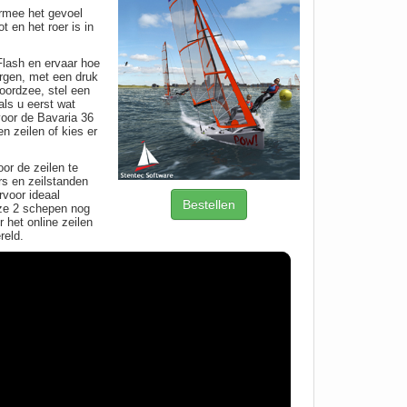
ermee het gevoel
 en het roer is in
Flash en ervaar hoe
rgen, met een druk
oordzee, stel een
als u eerst wat
voor de Bavaria 36
n zeilen of kies er
or de zeilen te
rs en zeilstanden
rvoor ideaal
Bestellen
eze 2 schepen nog
 het online zeilen
reld.