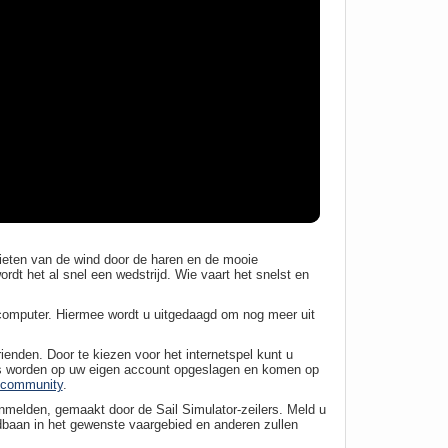
nieten van de wind door de haren en de mooie
rdt het al snel een wedstrijd. Wie vaart het snelst en
e computer. Hiermee wordt u uitgedaagd om nog meer uit
ienden. Door te kiezen voor het internetspel kunt u
ies worden op uw eigen account opgeslagen en komen op
r community
.
nmelden, gemaakt door de Sail Simulator-zeilers. Meld u
ijdbaan in het gewenste vaargebied en anderen zullen