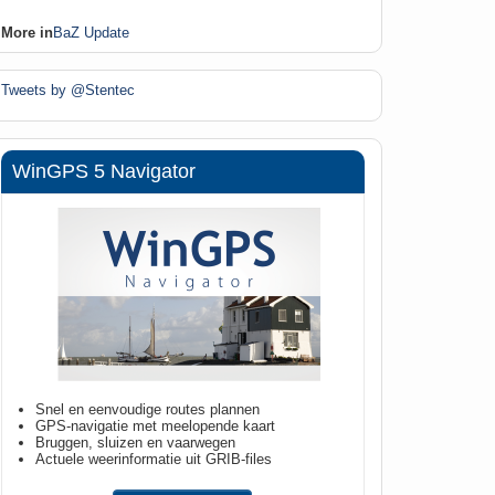
More in
BaZ Update
Tweets by @Stentec
DKW Vaarkaart Nederland
Met o.a.
Vaarkaart Friese Meren
Vaarkaart Amsterdam
Vaarkaart Biesbosch