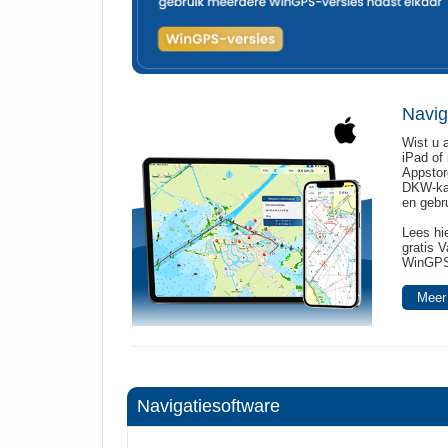
Navig
Wist u 
iPad of
Appstor
DKW-kaa
en gebr
Lees hi
gratis 
WinGPS
Meer 
Navigatiesoftware