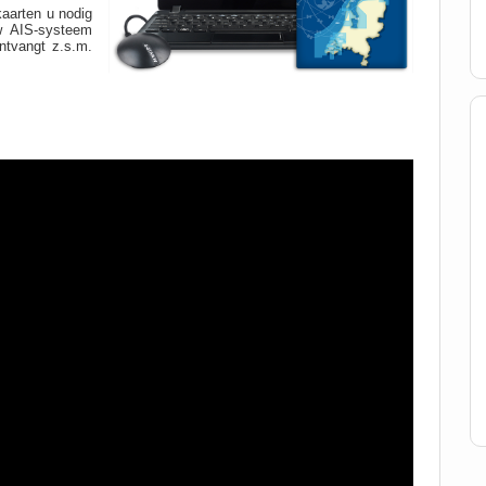
kaarten u nodig
w AIS-systeem
ontvangt z.s.m.