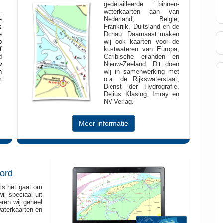
gedetailleerde binnen-
-
waterkaarten aan van
e
Nederland, België,
s
Frankrijk, Duitsland en de
e
Donau. Daarnaast maken
p
wij ook kaarten voor de
f
kustwateren van Europa,
d
Caribische eilanden en
w
Nieuw-Zeeland. Dit doen
n
wij in samenwerking met
m
o.a. de Rijkswaterstaat,
Dienst der Hydrografie,
Delius Klasing, Imray en
NV-Verlag.
Meer informatie
ord
als het gaat om
ij speciaal uit
ren wij geheel
aterkaarten en