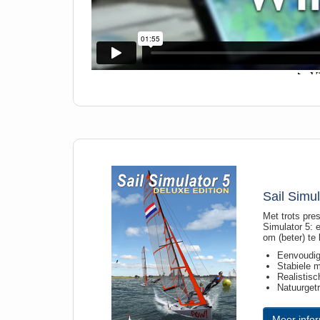
Sail Simul
Met trots pre
Simulator 5: 
om (beter) te
Eenvoudige
Stabiele m
Realistis
Natuurget
Meer infor