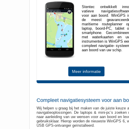
Stentec ontwikkelt inno
vatieve navigatiesoftwar
voor aan boord. WinGPS i
de meest geavanceerd
maritieme routeplanner o
laptop, boord-PC, tablet o
smartphone. Gecombineer
met waterkaarten en u
instrumenten is WinGPS ee
compleet navigatie- systee
aan boord van uw schip.
Meer informatie
Compleet navigatiesysteem voor aan bo
Wij helpen u graag bij het maken van de juiste keuze 
navigatieoplossingen. De laptops & mini-pc’s zoeken w
naar aanleiding van uw wensen voor aan boord en leve
gebruiksklaar. Hierop worden de nieuwste WinGPS 6, w
USB GPS-ontvanger geïnstalleerd.