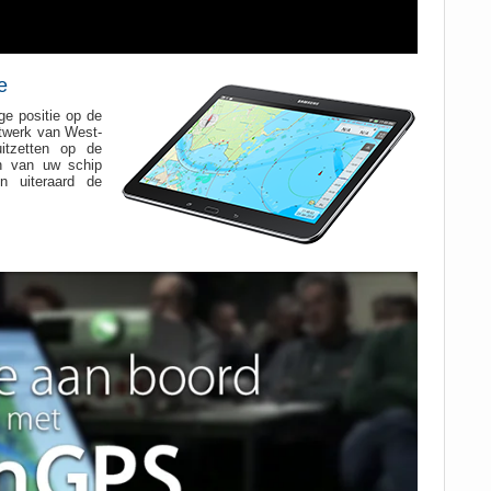
e
ge positie op de
etwerk van West-
itzetten op de
n van uw schip
n uiteraard de