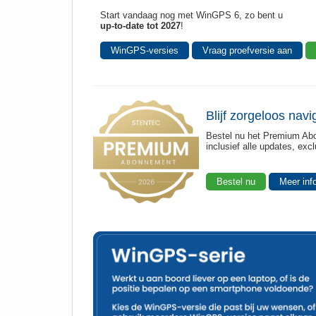
Start vandaag nog met WinGPS 6, zo bent u
up-to-date tot 2027
!
WinGPS-versies
Vraag proefversie aan
Blijf zorgeloos nav
Bestel nu het Premium Ab
inclusief alle updates, ex
Bestel nu
Meer inf