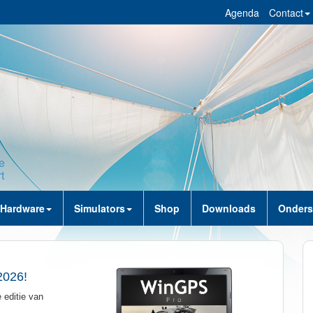
Agenda
Contact
Hardware
Simulators
Shop
Downloads
Onders
026!
 editie van