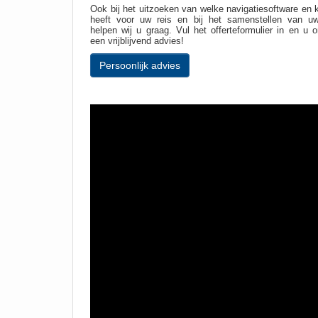
Ook bij het uitzoeken van welke navigatiesoftware en 
heeft voor uw reis en bij het samenstellen van u
helpen wij u graag. Vul het offerteformulier in en u 
een vrijblijvend advies!
Persoonlijk advies