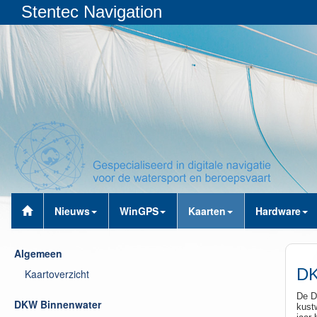
Stentec Navigation
Nieuws
WinGPS
Kaarten
Hardware
Algemeen
DK
Kaartoverzicht
De D
DKW Binnenwater
kust