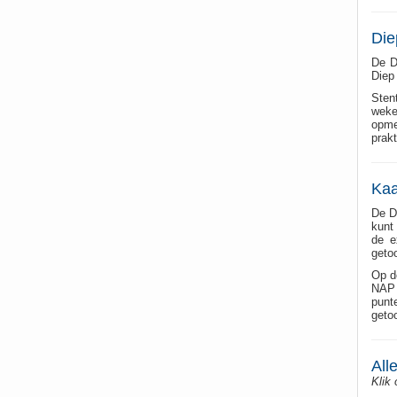
Die
De D
Diep
Sten
weke
opme
prak
Kaa
De D
kunt 
de e
geto
Op d
NAP 
punt
getoo
All
Klik 