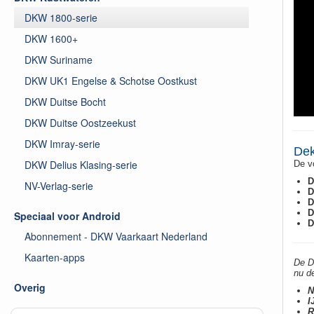
DKW 1800-serie
DKW 1600+
DKW Suriname
DKW UK1 Engelse & Schotse Oostkust
DKW Duitse Bocht
DKW Duitse Oostzeekust
DKW Imray-serie
Dek
DKW Delius Klasing-serie
De v
D
NV-Verlag-serie
D
D
D
Speciaal voor Android
D
Abonnement - DKW Vaarkaart Nederland
Kaarten-apps
De D
nu d
Overig
N
I
R