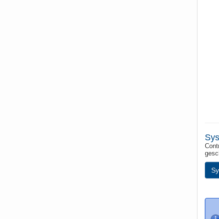
Sys
Contr
gesc
Sy