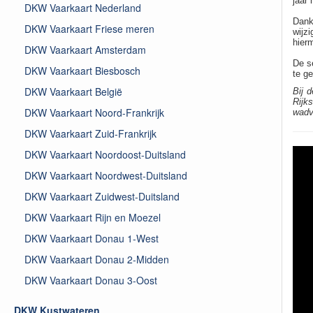
jaar
DKW Vaarkaart Nederland
Dank
DKW Vaarkaart Friese meren
wijz
hierm
DKW Vaarkaart Amsterdam
De s
DKW Vaarkaart Biesbosch
te g
DKW Vaarkaart België
Bij 
Rijk
DKW Vaarkaart Noord-Frankrijk
wadv
DKW Vaarkaart Zuid-Frankrijk
DKW Vaarkaart Noordoost-Duitsland
DKW Vaarkaart Noordwest-Duitsland
DKW Vaarkaart Zuidwest-Duitsland
DKW Vaarkaart Rijn en Moezel
DKW Vaarkaart Donau 1-West
DKW Vaarkaart Donau 2-Midden
DKW Vaarkaart Donau 3-Oost
DKW Kustwateren