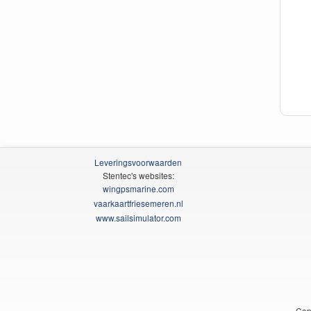
Leveringsvoorwaarden
Stentec's websites:
wingpsmarine.com
vaarkaartfriesemeren.nl
www.sailsimulator.com
Cop