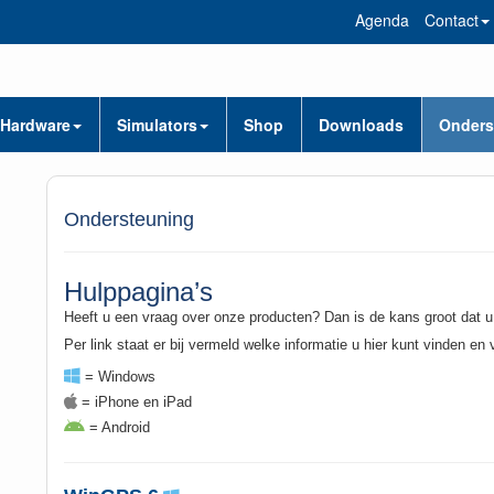
Agenda
Contact
Hardware
Simulators
Shop
Downloads
Onders
Ondersteuning
Hulppagina’s
Heeft u een vraag over onze producten? Dan is de kans groot dat u
Per link staat er bij vermeld welke informatie u hier kunt vinden en
= Windows
= iPhone en iPad
= Android