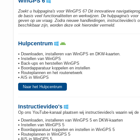
WinGPS 6
Zoekt u hulppagina's voor WinGPS 6? Dit innovatieve navigatiepr
de basis veel functionaliteiten en werkwijzen. De hulppagina's voo
geven op uw vraag. Zodra nieuwe handleidingen, instructievideo's 
beschikbaar zijn, worden deze ook hieronder vermeld.
Hulpcentrum
• Downloaden, installeren van WinGPS en DKW-kaarten.
• Instellen van WinGPS
• Back-ups en herstellen WinGPS
• Boordapparatuur koppelen en instellen
• Routeplannen en het routenetwerk
• AIS in WinGPS
Naar het Hulpcentrum
Instructievideo's
Op ons YouTube-kanaal plaatsen wij instructievideo's waarin wij de
• Downloaden, installeren van WinGPS 5 en DKW-kaarten
• Instellen van WinGPS 5
• Boordapparatuur koppelen en instellen in WinGPS 5
• Routeplannen in WinGPS 5
• AIS in WinGPS 5