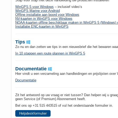
Stap voor stap met deze handleiding uw producten installeren
WinGPS 5 voor Windows
– inclusief video’s
WinGPS Marine voor Android
Offline installatie aan boord voor Windows
NV-kaarten in WinGPS voor Windows
NOAA-kaarten offline beschikbaar maken in WinGPS 5 (Windows) 
Installatie ENC-kaarten in WinGPS
Tips
Zo nu en dan zetten we tips in een nieuwsbrief die het bewaren waar
In 10 stappen een route plannen in WinGPS 5
Documentatie
Hier vindt u een verzameling aan handleidingen en prijslijsten ov
Documentatie
Zit het antwoord op uw vraag er niet tussen? Dan helpen wij u graa
geen Service (of Premium) Abonnement heeft.
Bel ons op +31 515 443515 of vul het onderstaande formulier in.
Helpdeskformulier