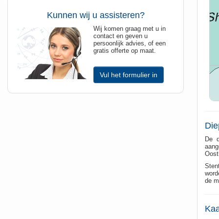
Kunnen wij u assisteren?
Wij komen graag met u in
contact en geven u
persoonlijk advies, of een
gratis offerte op maat.
Vul het formulier in
Die
De d
aang
Oost
Sten
worde
de m
Kaa