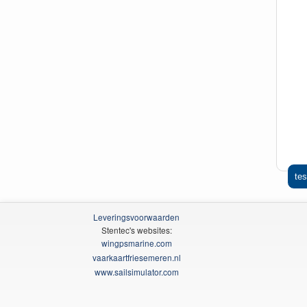
tes
Leveringsvoorwaarden
Stentec's websites:
wingpsmarine.com
vaarkaartfriesemeren.nl
www.sailsimulator.com