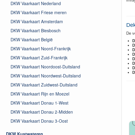
Imra
DKW Vaarkaart Nederland
DKW Vaarkaart Friese meren
DKW Vaarkaart Amsterdam
Dek
DKW Vaarkaart Biesbosch
De v
DKW Vaarkaart België
D
D
DKW Vaarkaart Noord-Frankrijk
D
D
DKW Vaarkaart Zuid-Frankrijk
D
D
DKW Vaarkaart Noordoost-Duitsland
D
D
DKW Vaarkaart Noordwest-Duitsland
DKW Vaarkaart Zuidwest-Duitsland
DKW Vaarkaart Rijn en Moezel
DKW Vaarkaart Donau 1-West
DKW Vaarkaart Donau 2-Midden
DKW Vaarkaart Donau 3-Oost
DKW Kustwateren