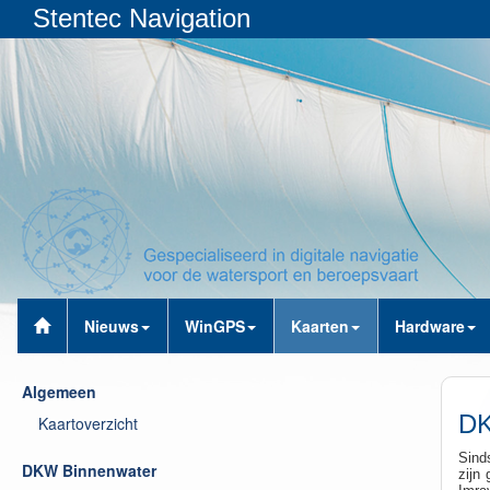
Stentec Navigation
Nieuws
WinGPS
Kaarten
Hardware
Algemeen
DK
Kaartoverzicht
Sind
DKW Binnenwater
zijn