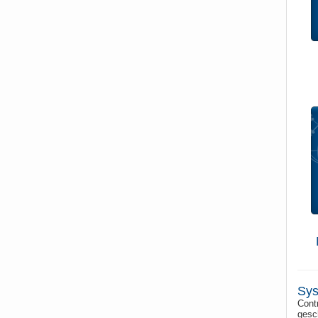
Sys
Contr
gesc