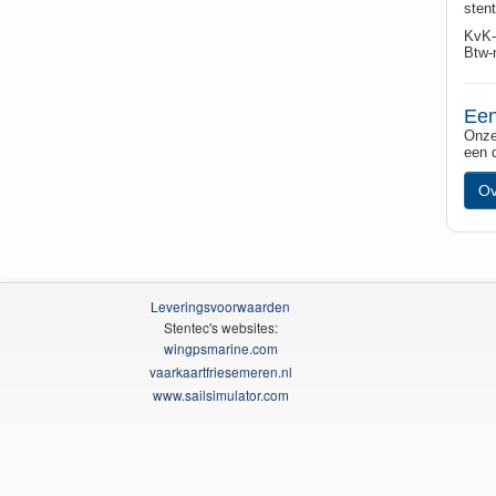
sten
KvK-
Btw-
Een
Onze
een 
Ov
Leveringsvoorwaarden
Stentec's websites:
wingpsmarine.com
vaarkaartfriesemeren.nl
www.sailsimulator.com