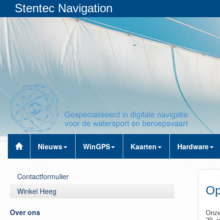
Stentec Navigation
Nieuws
WinGPS
Kaarten
Hardware
Contactformulier
Op
Winkel Heeg
Over ons
Onze