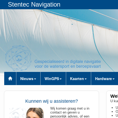
Stentec Navigation
Nieuws
WinGPS
Kaarten
Hardware
Wel
Kunnen wij u assisteren?
U kun
U
Wij komen graag met u in
O
contact en geven u
U
persoonlijk advies, of een