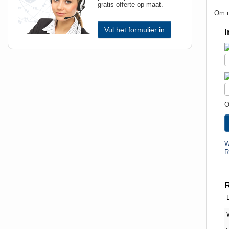
gratis offerte op maat.
Om u
Vul het formulier in
I
O
W
R
R