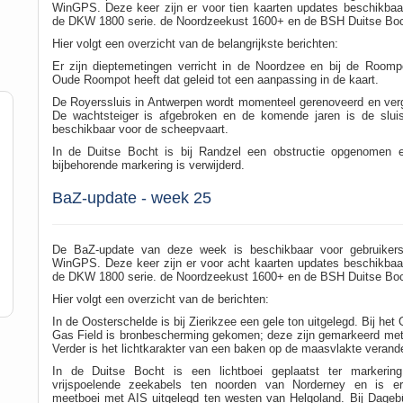
WinGPS. Deze keer zijn er voor tien kaarten updates beschikbaa
de DKW 1800 serie. de Noordzeekust 1600+ en de BSH Duitse Boc
Hier volgt een overzicht van de belangrijkste berichten:
Er zijn dieptemetingen verricht in de Noordzee en bij de Roomp
Oude Roompot heeft dat geleid tot een aanpassing in de kaart.
De Royerssluis in Antwerpen wordt momenteel gerenoveerd en verg
De wachtsteiger is afgebroken en de komende jaren is de sluis
beschikbaar voor de scheepvaart.
In de Duitse Bocht is bij Randzel een obstructie opgenomen 
bijbehorende markering is verwijderd.
BaZ-update - week 25
De BaZ-update van deze week is beschikbaar voor gebruiker
WinGPS. Deze keer zijn er voor acht kaarten updates beschikbaa
de DKW 1800 serie. de Noordzeekust 1600+ en de BSH Duitse Boc
Hier volgt een overzicht van de berichten:
In de Oosterschelde is bij Zierikzee een gele ton uitgelegd. Bij het
Gas Field is bronbescherming gekomen; deze zijn gemarkeerd met
Verder is het lichtkarakter van een baken op de maasvlakte verand
In de Duitse Bocht is een lichtboei geplaatst ter markerin
vrijspoelende zeekabels ten noorden van Norderney en is e
meetboei met AIS uitgelegd ten westen van Helgoland. Bij Dagebü