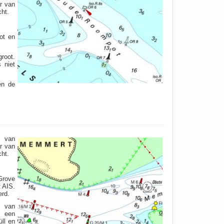
r van
ht.
ot en
root.
 niet
en de
s van
r van
ht.
 Grove
 AIS.
erd.
g van
r een
ll en