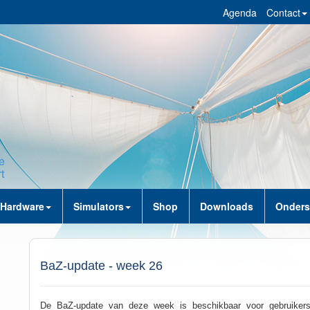
Agenda
Contact
Hardware
Simulators
Shop
Downloads
Onders
BaZ-update - week 26
De BaZ-update van deze week is beschikbaar voor gebruiker