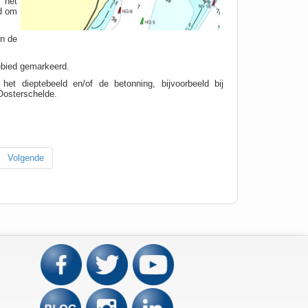
 het
gd om
en de
gebied gemarkeerd.
 het dieptebeeld en/of de betonning, bijvoorbeeld bij
Oosterschelde.
Volgende