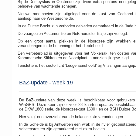
Bij de Demeysluis in Oostende zijn twee extra pontons neergeleg
behoeve van wachtende schepen.
Nieuwe meetboeien zijn uitgelegd voor de kust van Cadzand 
aanloop naar de Westerschelde.
In de Duitse Bocht zijn verboden gebieden gemarkeerd in de Jade b
De vaargeulen Accumer Ee en Neßmersieler Balje zijn verlegd.
Op een groot aantal plekken in de Noordzee zijn wrakken en
veranderingen in de betonning of het dieptebeeld.
Een verbeterblad is uitgegeven voor het Volkerrak, ten oosten 
Krammersche Slikken en de Noordplaat is aanzienlijk gewijzigd.
Tenslotte is het sectorlicht 'Leugenaarshoofd' bij Vlissingen aange
BaZ-update - week 19
De BaZ-update van deze week is beschikbaar voor gebruikers
WinGPS. Deze keer zijn er voor 23 kaarten updates beschikbaar
de DKW 1800 serie. de Noordzeekust 1600+ en de BSH Duitse Bo
Hier volgt een overzicht van de belangrijkste veranderingen:
In de Schelde is bij Antwerpen een wrak in de rivier geconstateer
scheepsresten zijn gemarkeerd met extra boeien.