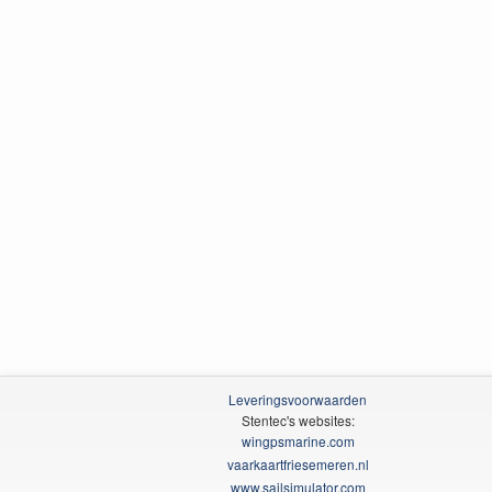
Leveringsvoorwaarden
Stentec's websites:
wingpsmarine.com
vaarkaartfriesemeren.nl
www.sailsimulator.com