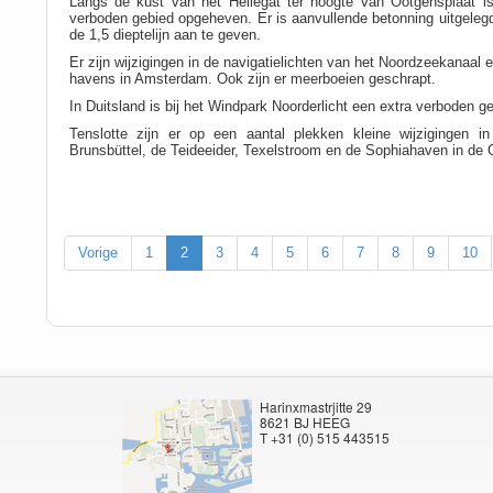
Langs de kust van het Hellegat ter hoogte van Ootgensplaat is
verboden gebied opgeheven. Er is aanvullende betonning uitgele
de 1,5 dieptelijn aan te geven.
Er zijn wijzigingen in de navigatielichten van het Noordzeekanaal 
havens in Amsterdam. Ook zijn er meerboeien geschrapt.
In Duitsland is bij het Windpark Noorderlicht een extra verboden 
Tenslotte zijn er op een aantal plekken kleine wijzigingen in
Brunsbüttel, de Teideeider, Texelstroom en de Sophiahaven in de 
Vorige
1
2
3
4
5
6
7
8
9
10
Harinxmastrjitte 29
8621 BJ HEEG
T +31 (0) 515 443515