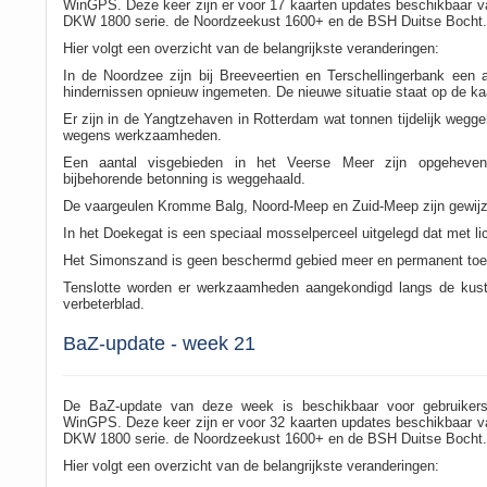
WinGPS. Deze keer zijn er voor 17 kaarten updates beschikbaar v
DKW 1800 serie. de Noordzeekust 1600+ en de BSH Duitse Bocht.
Hier volgt een overzicht van de belangrijkste veranderingen:
In de Noordzee zijn bij Breeveertien en Terschellingerbank een a
hindernissen opnieuw ingemeten. De nieuwe situatie staat op de kaa
Er zijn in de Yangtzehaven in Rotterdam wat tonnen tijdelijk wegg
wegens werkzaamheden.
Een aantal visgebieden in het Veerse Meer zijn opgeheve
bijbehorende betonning is weggehaald.
De vaargeulen Kromme Balg, Noord-Meep en Zuid-Meep zijn gewijz
In het Doekegat is een speciaal mosselperceel uitgelegd dat met li
Het Simonszand is geen beschermd gebied meer en permanent toeg
Tenslotte worden er werkzaamheden aangekondigd langs de kust 
verbeterblad.
BaZ-update - week 21
De BaZ-update van deze week is beschikbaar voor gebruiker
WinGPS. Deze keer zijn er voor 32 kaarten updates beschikbaar v
DKW 1800 serie. de Noordzeekust 1600+ en de BSH Duitse Bocht.
Hier volgt een overzicht van de belangrijkste veranderingen: