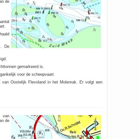
an de
antal
rt.
ehaald
n. De
igd.
chttonnen gemarkeerd is.
ankelijk voor de scheepvaart.
van Oostelijk Flevoland in het Molenrak. Er volgt een
s van
an de