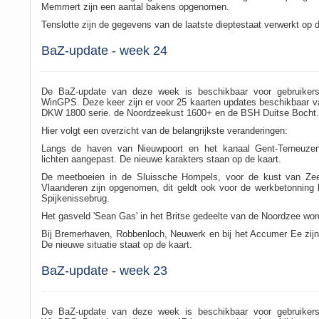
Memmert zijn een aantal bakens opgenomen.
Tenslotte zijn de gegevens van de laatste dieptestaat verwerkt op
BaZ-update - week 24
De BaZ-update van deze week is beschikbaar voor gebruiker
WinGPS. Deze keer zijn er voor 25 kaarten updates beschikbaar v
DKW 1800 serie. de Noordzeekust 1600+ en de BSH Duitse Bocht.
Hier volgt een overzicht van de belangrijkste veranderingen:
Langs de haven van Nieuwpoort en het kanaal Gent-Terneuzen
lichten aangepast. De nieuwe karakters staan op de kaart.
De meetboeien in de Sluissche Hompels, voor de kust van Ze
Vlaanderen zijn opgenomen, dit geldt ook voor de werkbetonning b
Spijkenissebrug.
Het gasveld 'Sean Gas' in het Britse gedeelte van de Noordzee word
Bij Bremerhaven, Robbenloch, Neuwerk en bij het Accumer Ee zijn k
De nieuwe situatie staat op de kaart.
BaZ-update - week 23
De BaZ-update van deze week is beschikbaar voor gebruiker