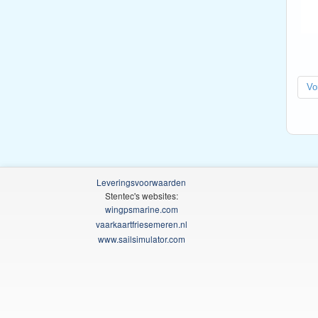
Vo
Leveringsvoorwaarden
Stentec's websites:
wingpsmarine.com
vaarkaartfriesemeren.nl
www.sailsimulator.com