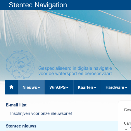
Stentec Navigation
Nieuws
WinGPS
Kaarten
Hardware
E-mail lijst
Ges
Inschrijven voor onze nieuwsbrief
Cam
Stentec nieuws