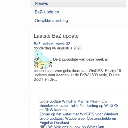
Nieuws
BaZ-Updates
Ontwikkelaarsblog
Laatste BaZ update
BaZ-update - week 32
donderdag 06 augustus 2026
De BaZ-update van deze week is
beschikbaar voor gebruikers van WinGPS. Er zijn 16
updates voor kaarten uit de DKW 1800 serie, Duitse
Bocht en de...
Grote update WinGPS Marine Plus - iOS
Sneekweek-actie: Tot € 40,- korting op WinGPS
en DKW-kaarten
Zomer op het water met WinGPS voor Windows
Grote updates: Waddenzee, Oosterschelde en
Engelse Oostkust.
NIEUW: Volg ons nu ook op WhatsApp