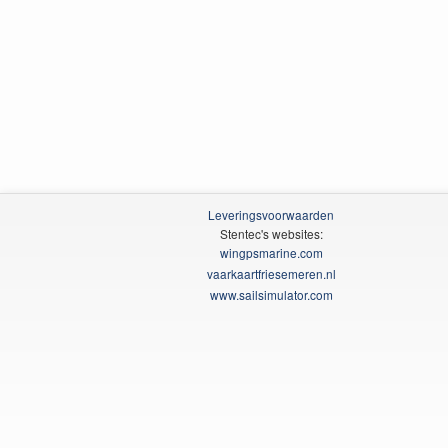
Leveringsvoorwaarden
Stentec's websites:
wingpsmarine.com
vaarkaartfriesemeren.nl
www.sailsimulator.com