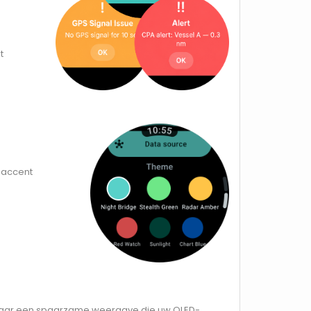
t
 accent
r naar een spaarzame weergave die uw OLED-