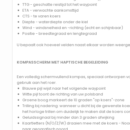
TTG - geschatte reistijd tot het waypoint
ETA - verwachte aankomsttijd
CTS - te varen koers
Diepte - waterdiepte onder de kiel
Wind - windsnelheid en -richting (echt en schijnbaar)
Positie - breedtegraad en lengtegraad
U bepaalt ook hoeveel velden naast elkaar worden weergegeve
KOMPASSCHERM MET HAPTISCHE BEGELEIDING
Een volledig schermvullend kompas, speciaal ontworpen v
gebruik aan het roer.
Blauwe pijl wijst naar het volgende waypoint
Witte pijl toont de richting van uw polsband
Groene boog markeert de 10 graden "op koers"-zone
Trilling bij nadering: wanneer u dicht bij de gewenste koe
het horloge trillen om duidelijk te maken dat de koers cor
Geluidssignaal bij minder dan 3 graden afwijking
Kaartletters (N/O/Z/W) draaien mee met de koers - Noord 
naar geografisch noord