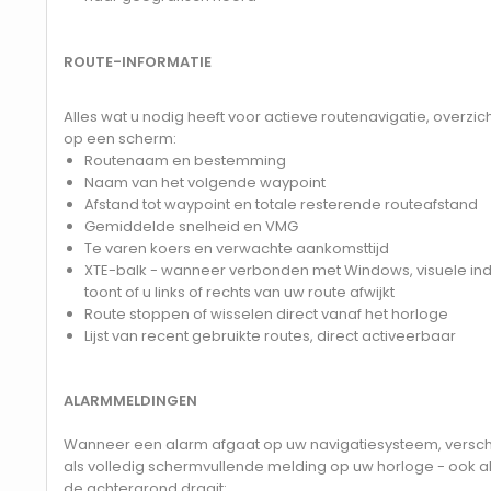
ROUTE-INFORMATIE
Alles wat u nodig heeft voor actieve routenavigatie, overzich
op een scherm:
Routenaam en bestemming
Naam van het volgende waypoint
Afstand tot waypoint en totale resterende routeafstand
Gemiddelde snelheid en VMG
Te varen koers en verwachte aankomsttijd
XTE-balk - wanneer verbonden met Windows, visuele ind
toont of u links of rechts van uw route afwijkt
Route stoppen of wisselen direct vanaf het horloge
Lijst van recent gebruikte routes, direct activeerbaar
ALARMMELDINGEN
Wanneer een alarm afgaat op uw navigatiesysteem, verschijn
als volledig schermvullende melding op uw horloge - ook a
de achtergrond draait: