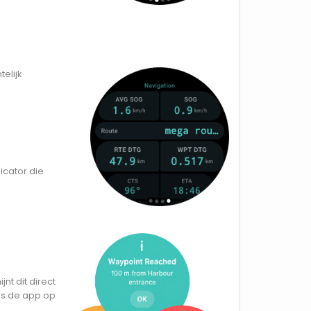
telijk
icator die
t dit direct
ls de app op