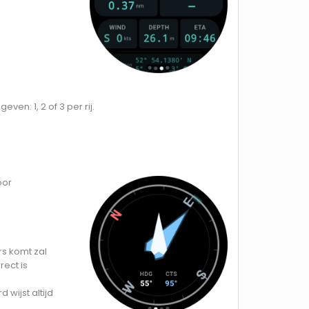
n: 1, 2 of 3 per rij.
oor
rs komt zal
rect is
wijst altijd