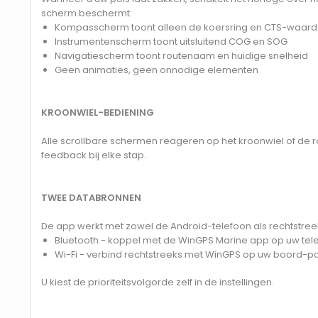
scherm beschermt:
Kompasscherm toont alleen de koersring en CTS-waar
Instrumentenscherm toont uitsluitend COG en SOG
Navigatiescherm toont routenaam en huidige snelheid
Geen animaties, geen onnodige elementen
KROONWIEL-BEDIENING
Alle scrollbare schermen reageren op het kroonwiel of de 
feedback bij elke stap.
TWEE DATABRONNEN
De app werkt met zowel de Android-telefoon als rechtstr
Bluetooth - koppel met de WinGPS Marine app op uw tel
Wi-Fi - verbind rechtstreeks met WinGPS op uw boord-p
U kiest de prioriteitsvolgorde zelf in de instellingen.