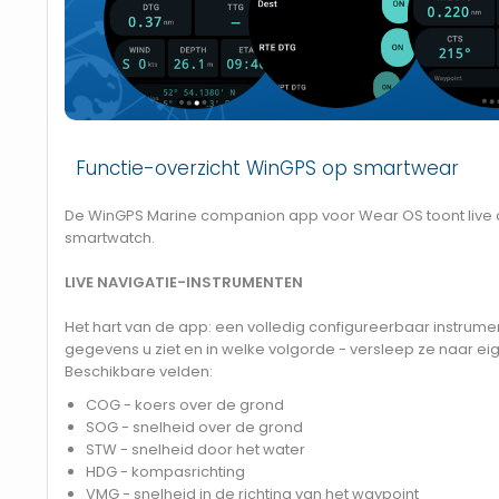
Functie-overzicht WinGPS op smartwear
De WinGPS Marine companion app voor Wear OS toont live 
smartwatch.
LIVE NAVIGATIE-INSTRUMENTEN
Het hart van de app: een volledig configureerbaar instrumen
gegevens u ziet en in welke volgorde - versleep ze naar ei
Beschikbare velden:
COG - koers over de grond
SOG - snelheid over de grond
STW - snelheid door het water
HDG - kompasrichting
VMG - snelheid in de richting van het waypoint