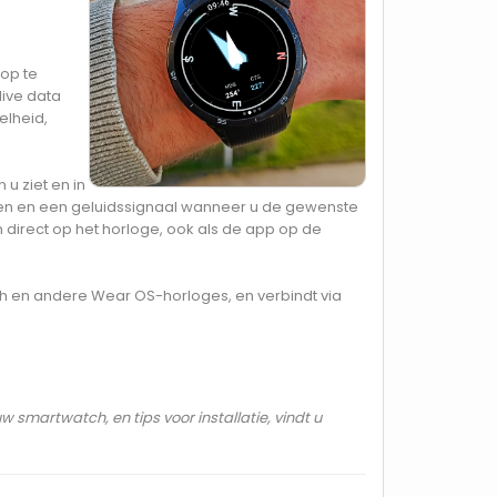
 op te
ive data
elheid,
u ziet en in
gen en een geluidssignaal wanneer u de gewenste
 direct op het horloge, ook als de app op de
h en andere Wear OS-horloges, en verbindt via
 smartwatch, en tips voor installatie, vindt u