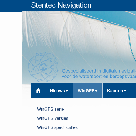
Stentec Navigation
Nieuws
WinGPS
Kaarten
WinGPS-serie
WinGPS-versies
WinGPS specificaties