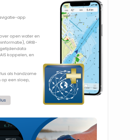
avigatie-app
 over open water en
ninformatie), GRIB-
 getijdendata
AIS koppelen, en
 Plus als handzame
n op een sloep,
lus