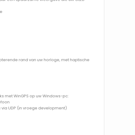
de
roterende rand van uw horloge, met haptische
eeks met WinGPS op uw Windows-pc:
efoon
c via UDP (in vroege development)