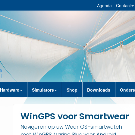
Agenda
Contact
Hardware
Simulators
Shop
Downloads
Onders
WinGPS voor Smartwear
Navigeren op uw Wear OS-smartwatch
met WinGPS Marine Plus voor Android