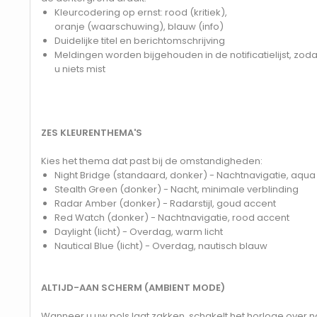
Kleurcodering op ernst: rood (kritiek),
oranje (waarschuwing), blauw (info)
Duidelijke titel en berichtomschrijving
Meldingen worden bijgehouden in de notificatielijst, zoda
u niets mist
ZES KLEURENTHEMA'S
Kies het thema dat past bij de omstandigheden:
Night Bridge (standaard, donker) - Nachtnavigatie, aqua
Stealth Green (donker) - Nacht, minimale verblinding
Radar Amber (donker) - Radarstijl, goud accent
Red Watch (donker) - Nachtnavigatie, rood accent
Daylight (licht) - Overdag, warm licht
Nautical Blue (licht) - Overdag, nautisch blauw
ALTIJD-AAN SCHERM (AMBIENT MODE)
Wanneer u uw pols laat zakken, schakelt het horloge ove