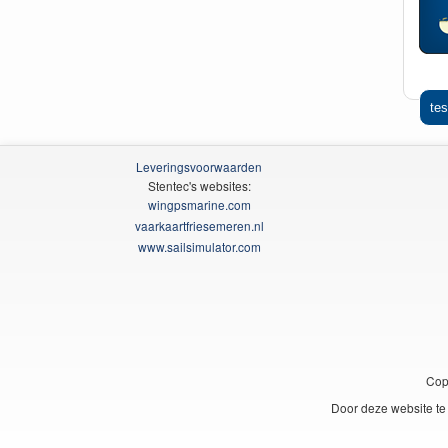
tes
Leveringsvoorwaarden
Stentec's websites:
wingpsmarine.com
vaarkaartfriesemeren.nl
www.sailsimulator.com
Cop
Door deze website te