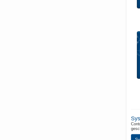
Sys
Contr
gesc
Sy