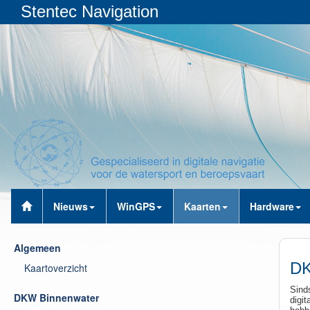
Stentec Navigation
Nieuws
WinGPS
Kaarten
Hardware
Algemeen
DK
Kaartoverzicht
Sind
DKW Binnenwater
digit