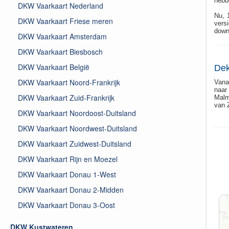
hebbe
DKW Vaarkaart Nederland
Nu, 
DKW Vaarkaart Friese meren
vers
down
DKW Vaarkaart Amsterdam
DKW Vaarkaart Biesbosch
DKW Vaarkaart België
Dek
DKW Vaarkaart Noord-Frankrijk
Vana
naar
DKW Vaarkaart Zuid-Frankrijk
Malm
van 
DKW Vaarkaart Noordoost-Duitsland
DKW Vaarkaart Noordwest-Duitsland
DKW Vaarkaart Zuidwest-Duitsland
DKW Vaarkaart Rijn en Moezel
DKW Vaarkaart Donau 1-West
DKW Vaarkaart Donau 2-Midden
DKW Vaarkaart Donau 3-Oost
DKW Kustwateren