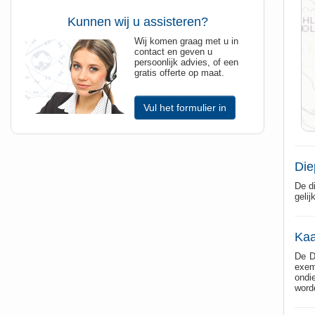
Kunnen wij u assisteren?
Wij komen graag met u in
contact en geven u
persoonlijk advies, of een
gratis offerte op maat.
Vul het formulier in
Die
De d
geli
Kaa
De D
exemp
ondi
word