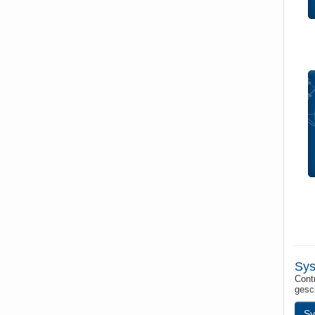
Sys
Contr
gesc
Sy