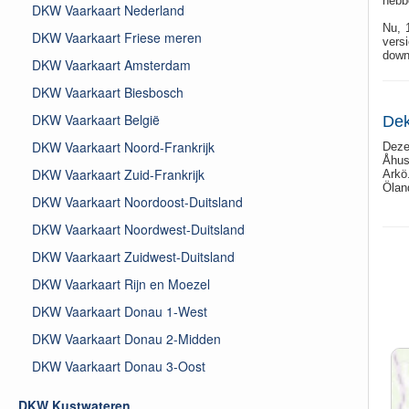
hebbe
DKW Vaarkaart Nederland
Nu, 
DKW Vaarkaart Friese meren
vers
down
DKW Vaarkaart Amsterdam
DKW Vaarkaart Biesbosch
DKW Vaarkaart België
Dek
DKW Vaarkaart Noord-Frankrijk
Deze
Åhus
DKW Vaarkaart Zuid-Frankrijk
Arkö
Ölan
DKW Vaarkaart Noordoost-Duitsland
DKW Vaarkaart Noordwest-Duitsland
DKW Vaarkaart Zuidwest-Duitsland
DKW Vaarkaart Rijn en Moezel
DKW Vaarkaart Donau 1-West
DKW Vaarkaart Donau 2-Midden
DKW Vaarkaart Donau 3-Oost
DKW Kustwateren