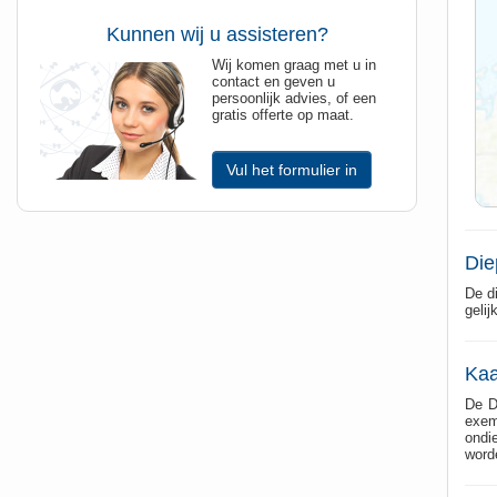
Kunnen wij u assisteren?
Wij komen graag met u in
contact en geven u
persoonlijk advies, of een
gratis offerte op maat.
Vul het formulier in
Die
De d
geli
Kaa
De D
exemp
ondi
word