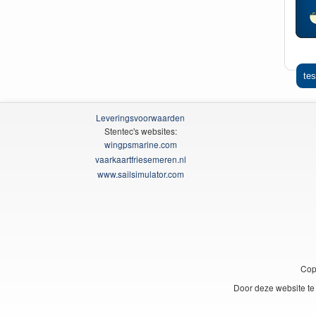
tes
Leveringsvoorwaarden
Stentec's websites:
wingpsmarine.com
vaarkaartfriesemeren.nl
www.sailsimulator.com
Cop
Door deze website te