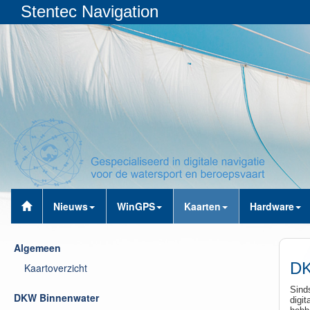
Stentec Navigation
Nieuws
WinGPS
Kaarten
Hardware
Algemeen
DK
Kaartoverzicht
Sind
DKW Binnenwater
digit