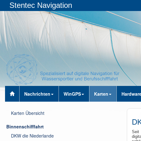
Stentec Navigation
Nachrichten
WinGPS
Karten
Hardwar
Karten Übersicht
DK
Binnenschifffahrt
Seit
DKW die Niederlande
digi