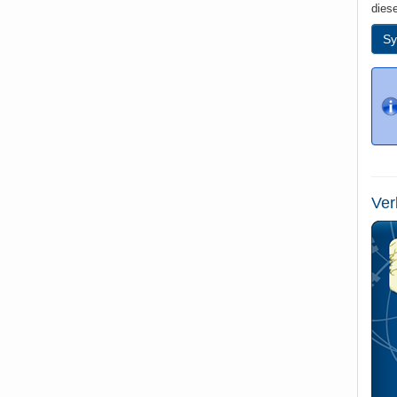
dies
Sy
Ver