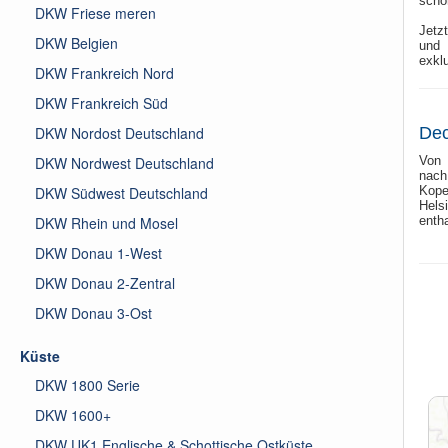
schö
DKW Friese meren
Jetz
DKW Belgien
und 
exkl
DKW Frankreich Nord
DKW Frankreich Süd
DKW Nordost Deutschland
Dec
DKW Nordwest Deutschland
Von 
nach
DKW Südwest Deutschland
Kope
Hels
DKW Rhein und Mosel
entha
DKW Donau 1-West
DKW Donau 2-Zentral
DKW Donau 3-Ost
Küste
DKW 1800 Serie
DKW 1600+
DKW UK1 Englische & Schottische Ostküste