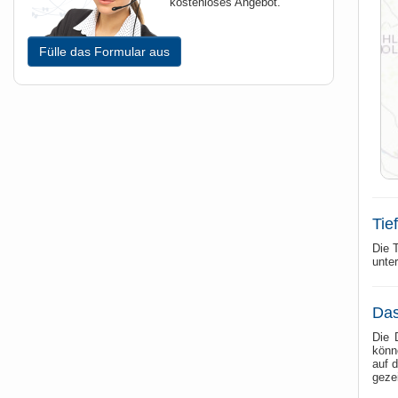
kostenloses Angebot.
Fülle das Formular aus
Tie
Die T
unte
Das
Die 
könn
auf 
geze