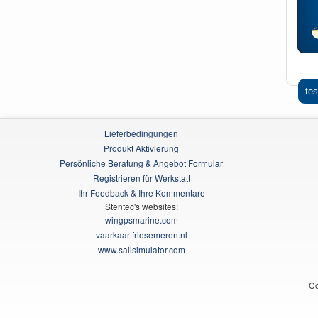
tes
Lieferbedingungen
Produkt Aktivierung
Persönliche Beratung & Angebot Formular
Registrieren für Werkstatt
Ihr Feedback & Ihre Kommentare
Stentec's websites:
wingpsmarine.com
vaarkaartfriesemeren.nl
www.sailsimulator.com
Co