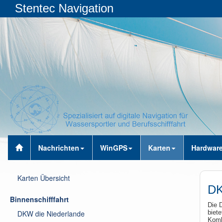
Stentec Navigation
Nachrichten
WinGPS
Karten
Hardwar
Karten Übersicht
DK
Binnenschifffahrt
Die 
DKW die Niederlande
biet
Komb