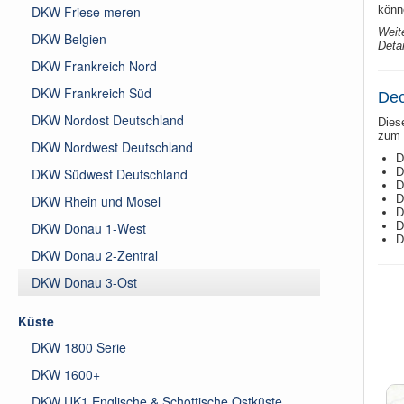
DKW Friese meren
könn
Weit
DKW Belgien
Detai
DKW Frankreich Nord
DKW Frankreich Süd
Dec
DKW Nordost Deutschland
Dies
zum 
DKW Nordwest Deutschland
D
DKW Südwest Deutschland
D
D
DKW Rhein und Mosel
D
D
DKW Donau 1-West
D
D
DKW Donau 2-Zentral
DKW Donau 3-Ost
Küste
DKW 1800 Serie
DKW 1600+
DKW UK1 Englische & Schottische Ostküste