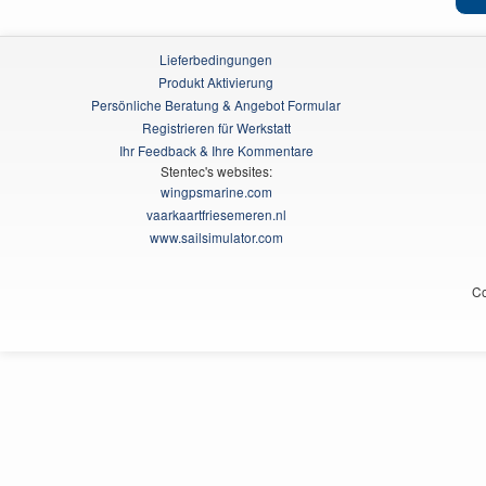
Lieferbedingungen
Produkt Aktivierung
Persönliche Beratung & Angebot Formular
Registrieren für Werkstatt
Ihr Feedback & Ihre Kommentare
Stentec's websites:
wingpsmarine.com
vaarkaartfriesemeren.nl
www.sailsimulator.com
Co