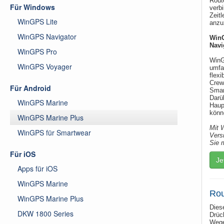
Rout
Für Windows
verb
Zeit
WinGPS Lite
anzu
WinGPS Navigator
WinG
Navi
WinGPS Pro
WinG
WinGPS Voyager
umfa
flex
Crew
Für Android
Smar
Darü
WinGPS Marine
Haup
könn
WinGPS Marine Plus
Mit 
WinGPS für Smartwear
Versi
Sie 
Für iOS
Je
Apps für iOS
WinGPS Marine
Rou
WinGPS Marine Plus
Dies
DKW 1800 Series
Drüc
Wege