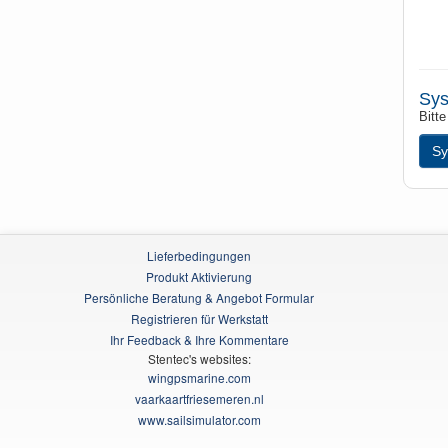
Sys
Bitt
Sy
Lieferbedingungen
Produkt Aktivierung
Persönliche Beratung & Angebot Formular
Registrieren für Werkstatt
Ihr Feedback & Ihre Kommentare
Stentec's websites:
wingpsmarine.com
vaarkaartfriesemeren.nl
www.sailsimulator.com