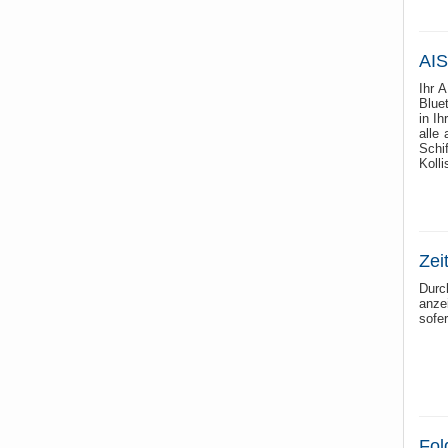
AIS
Ihr 
Blue
in I
alle
Schi
Kolli
Zei
Durc
anze
sofe
Fol