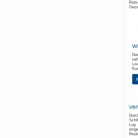
Rote
Geze
Wi
Na
ne
Li
Kur
Ver
Durc
Schi
Log 
eing
Rout