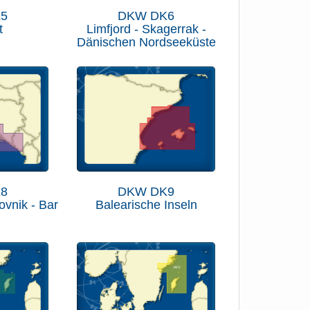
5
DKW DK6
t
Limfjord - Skagerrak -
Dänischen Nordseeküste
8
DKW DK9
rovnik - Bar
Balearische Inseln