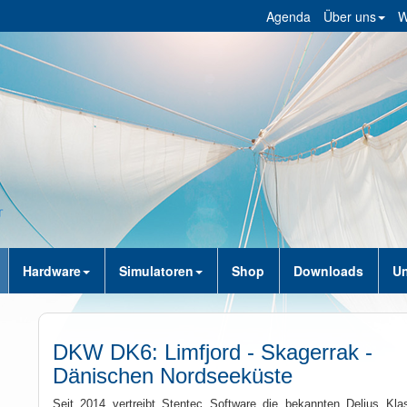
Agenda
Über uns
W
Hardware
Simulatoren
Shop
Downloads
Un
DKW DK6: Limfjord - Skagerrak -
Dänischen Nordseeküste
Seit 2014 vertreibt Stentec Software die bekannten Delius Kla