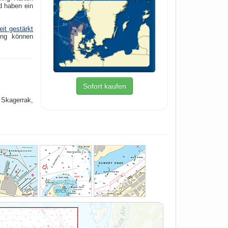
d haben ein
it gestärkt
ing können
Sofort kaufen
 Skagerrak,