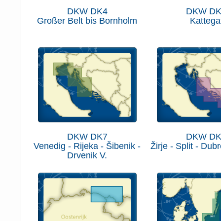
DKW DK4
DKW DK
Großer Belt bis Bornholm
Kattega
DKW DK7
DKW DK
Venedig - Rijeka - Šibenik -
Žirje - Split - Dub
Drvenik V.