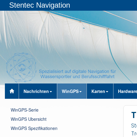
Stentec Navigation
Nachrichten
WinGPS
Karten
Hardwar
WinGPS-Serie
T
WinGPS Ubersicht
St
WinGPS Spezifikationen
Tr