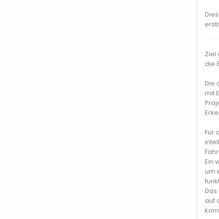
Dies
erst
Ziel
die 
Die 
mit 
Proj
Erke
Für 
inte
Fahr
Ein 
um e
funk
Das 
auf 
komm