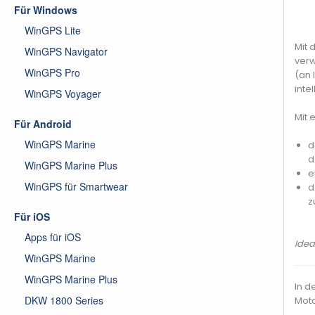
Für Windows
WinGPS Lite
Mit 
WinGPS Navigator
verw
WinGPS Pro
(an 
inte
WinGPS Voyager
Mit 
Für Android
WinGPS Marine
d
d
WinGPS Marine Plus
e
WinGPS für Smartwear
d
z
Für iOS
Apps für iOS
Idea
WinGPS Marine
WinGPS Marine Plus
In d
DKW 1800 Series
Moto