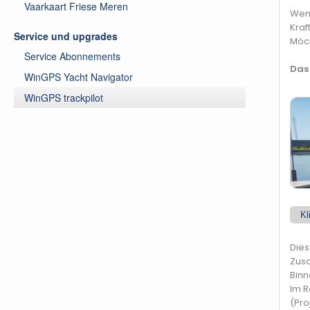
Vaarkaart Friese Meren
Weni
Kraf
Service und upgrades
Möch
Service Abonnements
Das
WinGPS Yacht Navigator
WinGPS trackpilot
Kl
Dies
Zusa
Binn
Im 
(Pro