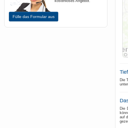
kostenloses Angebot.
Fülle das Formular aus
Tie
Die T
unte
Das
Die 
könn
auf 
geze