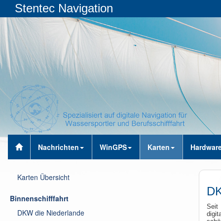
Stentec Navigation
Nachrichten
WinGPS
Karten
Hardwar
Karten Übersicht
DK
Binnenschifffahrt
Seit
DKW die Niederlande
digi