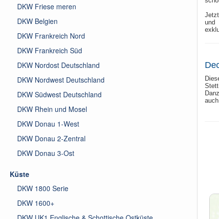
schö
DKW Friese meren
Jetz
DKW Belgien
und 
exkl
DKW Frankreich Nord
DKW Frankreich Süd
DKW Nordost Deutschland
Dec
DKW Nordwest Deutschland
Dies
Stet
DKW Südwest Deutschland
Danz
auch 
DKW Rhein und Mosel
DKW Donau 1-West
DKW Donau 2-Zentral
DKW Donau 3-Ost
Küste
DKW 1800 Serie
DKW 1600+
DKW UK1 Englische & Schottische Ostküste