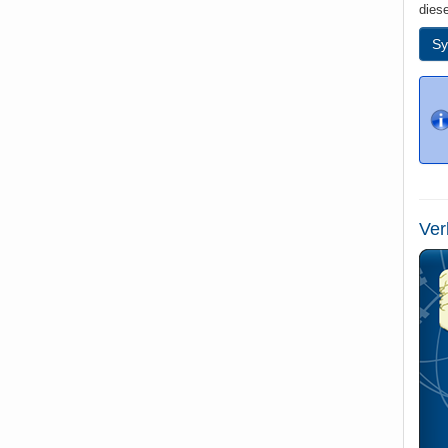
dies
Sy
Ver