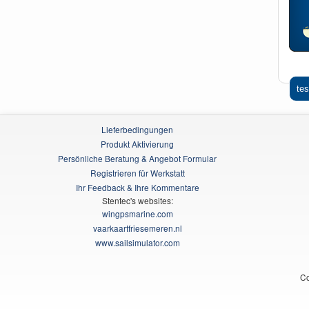
tes
Lieferbedingungen
Produkt Aktivierung
Persönliche Beratung & Angebot Formular
Registrieren für Werkstatt
Ihr Feedback & Ihre Kommentare
Stentec's websites:
wingpsmarine.com
vaarkaartfriesemeren.nl
www.sailsimulator.com
Co