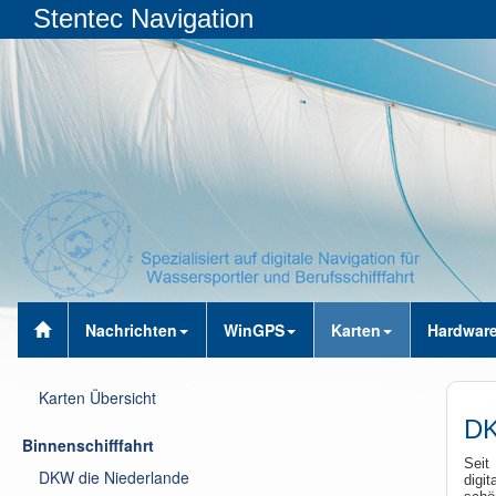
Stentec Navigation
Nachrichten
WinGPS
Karten
Hardwar
Karten Übersicht
DK
Binnenschifffahrt
Seit
DKW die Niederlande
digi