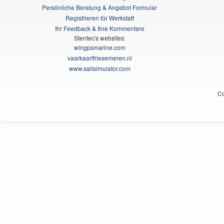
Persönliche Beratung & Angebot Formular
Registrieren für Werkstatt
Ihr Feedback & Ihre Kommentare
Stentec's websites:
wingpsmarine.com
vaarkaartfriesemeren.nl
www.sailsimulator.com
Co