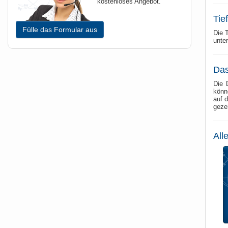
kostenloses Angebot.
Tie
Fülle das Formular aus
Die T
unte
Das
Die 
könn
auf 
geze
All