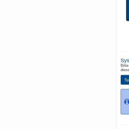
Sys
Bitte
dies
Sy