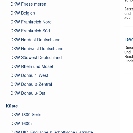
schö
DKW Friese meren
Jetz
DKW Belgien
und 
exkl
DKW Frankreich Nord
DKW Frankreich Süd
DKW Nordost Deutschland
Dec
DKW Nordwest Deutschland
Dies
und 
DKW Südwest Deutschland
Reic
Lind
DKW Rhein und Mosel
DKW Donau 1-West
DKW Donau 2-Zentral
DKW Donau 3-Ost
Küste
DKW 1800 Serie
DKW 1600+
DKW UK1 Englische & Schottische Ostküste