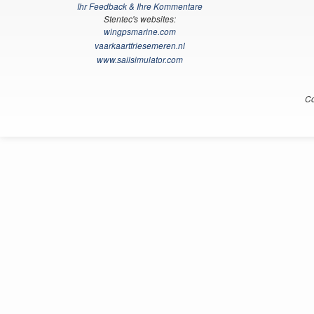
Ihr Feedback & Ihre Kommentare
Stentec's websites:
wingpsmarine.com
vaarkaartfriesemeren.nl
www.sailsimulator.com
Co