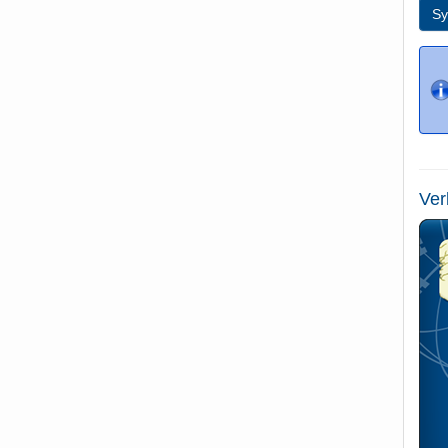
Sy
Ver