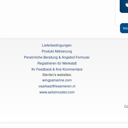
tes
Lieferbedingungen
Produkt Aktivierung
Persönliche Beratung & Angebot Formular
Registrieren für Werkstatt
Ihr Feedback & Ihre Kommentare
Stentec's websites:
wingpsmarine.com
vaarkaartfriesemeren.nl
www.sailsimulator.com
Co