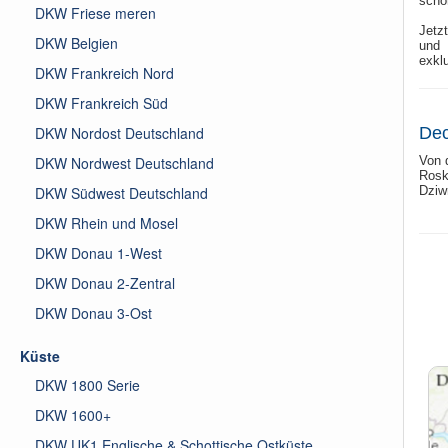
schö
DKW Friese meren
Jetz
DKW Belgien
und 
exkl
DKW Frankreich Nord
DKW Frankreich Süd
DKW Nordost Deutschland
Dec
DKW Nordwest Deutschland
Von 
Rosk
DKW Südwest Deutschland
Dziw
DKW Rhein und Mosel
DKW Donau 1-West
DKW Donau 2-Zentral
DKW Donau 3-Ost
Küste
DKW 1800 Serie
DKW 1600+
DKW UK1 Englische & Schottische Ostküste