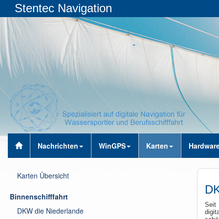
Stentec Navigation
Nachrichten
WinGPS
Karten
Hardwar
Karten Übersicht
DK
Binnenschifffahrt
Seit
DKW die Niederlande
digi