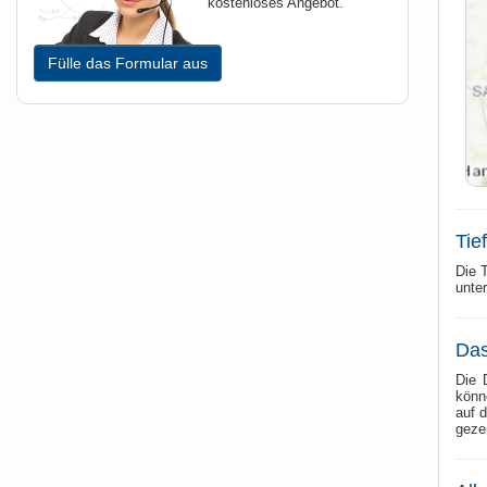
kostenloses Angebot.
Fülle das Formular aus
Tie
Die T
unte
Das
Die 
könn
auf 
geze