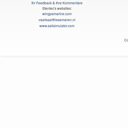
Ihr Feedback & Ihre Kommentare
Stentec's websites:
wingpsmarine.com
vaarkaartfriesemeren.nl
www.sailsimulator.com
Co