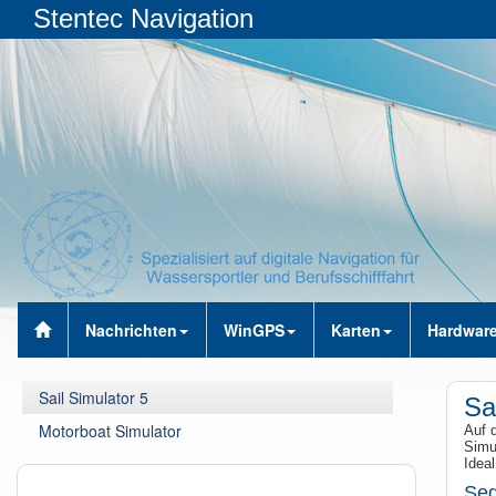
Stentec Navigation
Nachrichten
WinGPS
Karten
Hardwar
Sail Simulator 5
Sa
Motorboat Simulator
Auf 
Simul
Idea
Seg