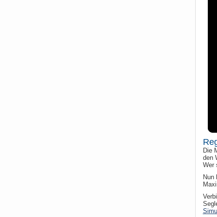
Reg
Die 
den 
Wer 
Nun 
Maxi
Verb
Segl
Simu