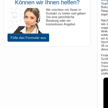
Können wir Ihnen helfen?
Star
Beko
Wir möchten mit Ihnen in
Haup
Kontakt zu treten und geben
eigen
Sie eine persönliche
Nach
Beratung oder ein
wie d
kostenloses Angebot.
soga
direk
stär
Fülle das Formular aus
ein 
Hoch
36 o
diese
Find
Schi
mana
Trim
gebr
stell