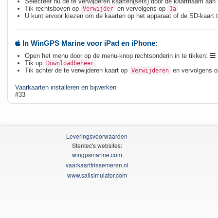
Selecteer nu de te verwijderen kaarten(sets) door de kaartnaam aan 
Tik rechtsboven op
en vervolgens op
Verwijder
Ja
U kunt ervoor kiezen om de kaarten op het apparaat of de SD-kaart
In WinGPS Marine voor iPad en iPhone:
Open het menu door op de menu-knop rechtsonderin in te tikken:
Tik op
Downloadbeheer
Tik achter de te verwijderen kaart op
en vervolgens 
Verwijderen
Vaarkaarten installeren en bijwerken
#33
Leveringsvoorwaarden
Stentec's websites:
wingpsmarine.com
vaarkaartfriesemeren.nl
www.sailsimulator.com