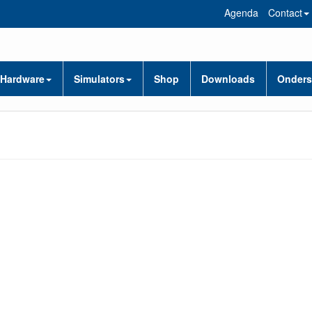
Agenda
Contact
Hardware
Simulators
Shop
Downloads
Onders