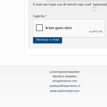
E-mail een kopie van dit bericht naar uzelf
(optioneel
Captcha
*
Verstuur e-mail
Leveringsvoorwaarden
Stentec's websites:
wingpsmarine.com
vaarkaartfriesemeren.nl
www.sailsimulator.com