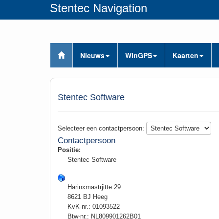
Stentec Navigation
Nieuws
WinGPS
Kaarten
Stentec Software
Selecteer een contactpersoon:
Contactpersoon
Positie:
Stentec Software
Harinxmastrjitte 29
8621 BJ Heeg
KvK-nr.: 01093522
Btw-nr.: NL809901262B01