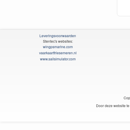
Leveringsvoorwaarden
Stentec's websites:
wingpsmarine.com
vaarkaartfriesemeren.nl
www.sailsimulator.com
Cop
Door deze website te