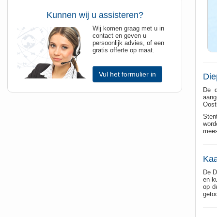
Kunnen wij u assisteren?
Wij komen graag met u in
contact en geven u
persoonlijk advies, of een
gratis offerte op maat.
Vul het formulier in
Die
De d
aang
Oost
Sten
word
mees
Kaa
De D
en ku
op d
geto