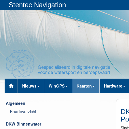
Stentec Navigation
Nieuws
WinGPS
Kaarten
Hardware
Algemeen
DK
Kaartoverzicht
Po
DKW Binnenwater
Sind