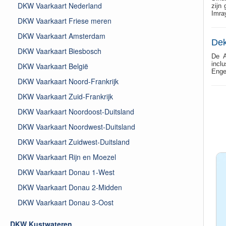
DKW Vaarkaart Nederland
zijn
Imra
DKW Vaarkaart Friese meren
DKW Vaarkaart Amsterdam
Dek
DKW Vaarkaart Biesbosch
De A
incl
DKW Vaarkaart België
Engel
DKW Vaarkaart Noord-Frankrijk
DKW Vaarkaart Zuid-Frankrijk
DKW Vaarkaart Noordoost-Duitsland
DKW Vaarkaart Noordwest-Duitsland
DKW Vaarkaart Zuidwest-Duitsland
DKW Vaarkaart Rijn en Moezel
DKW Vaarkaart Donau 1-West
DKW Vaarkaart Donau 2-Midden
DKW Vaarkaart Donau 3-Oost
DKW Kustwateren