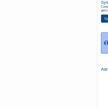
Sys
Contr
gesc
Sy
Aan