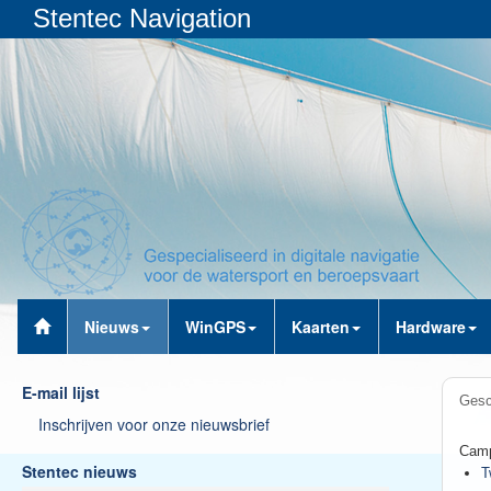
Stentec Navigation
Nieuws
WinGPS
Kaarten
Hardware
E-mail lijst
Gesc
Inschrijven voor onze nieuwsbrief
Camp
Stentec nieuws
T