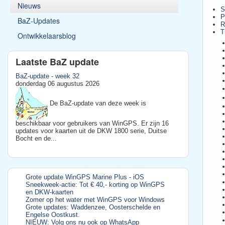
Nieuws
S
P
BaZ-Updates
R
T
Ontwikkelaarsblog
Laatste BaZ update
BaZ-update - week 32
donderdag 06 augustus 2026
De BaZ-update van deze week is
beschikbaar voor gebruikers van WinGPS. Er zijn 16
updates voor kaarten uit de DKW 1800 serie, Duitse
Bocht en de...
Grote update WinGPS Marine Plus - iOS
Sneekweek-actie: Tot € 40,- korting op WinGPS
en DKW-kaarten
Zomer op het water met WinGPS voor Windows
Grote updates: Waddenzee, Oosterschelde en
Engelse Oostkust.
NIEUW: Volg ons nu ook op WhatsApp