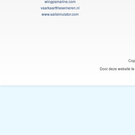
wingpsmarine.com
vaarkaartfriesemeren.nl
www.sailsimulator.com
Cop
Door deze website te