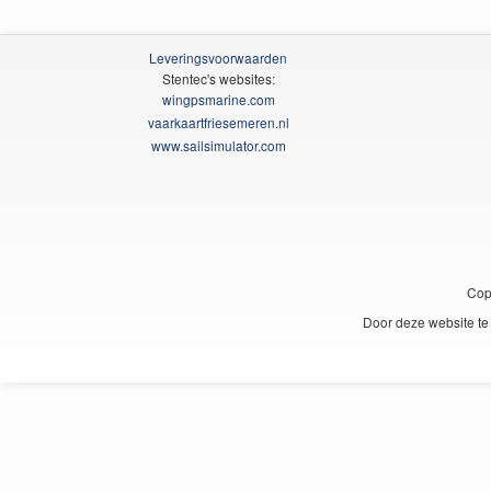
Leveringsvoorwaarden
Stentec's websites:
wingpsmarine.com
vaarkaartfriesemeren.nl
www.sailsimulator.com
Cop
Door deze website te