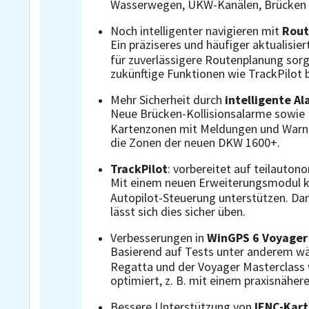
Wasserwegen, UKW-Kanälen, Brücken 
Noch intelligenter navigieren mit
Rout
Ein präziseres und häufiger aktualisier
für zuverlässigere Routenplanung sorg
zukünftige Funktionen wie TrackPilot b
Mehr Sicherheit durch
intelligente A
Neue Brücken-Kollisionsalarme sowie
Kartenzonen mit Meldungen und Warnh
die Zonen der neuen DKW 1600+.
TrackPilot
: vorbereitet auf teilauto
Mit einem neuen Erweiterungsmodul k
Autopilot-Steuerung unterstützen. Dan
lässt sich dies sicher üben.
Verbesserungen in
WinGPS 6 Voyage
Basierend auf Tests unter anderem w
Regatta und der Voyager Masterclass 
optimiert, z. B. mit einem praxisnäher
Bessere Unterstützung von
IENC-Kar