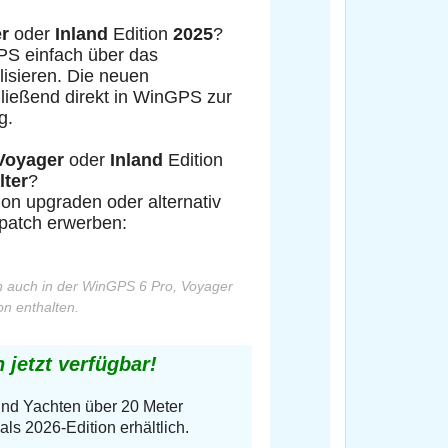
er
oder
Inland
Edition
2025
?
PS einfach über das
isieren. Die neuen
ließend direkt in WinGPS zur
g.
Voyager
oder
Inland
Edition
lter
?
on upgraden oder alternativ
patch erwerben:
n auch in der WinGPS 6 Pro, Voyager
on enthalten.
 jetzt verfügbar!
 und Yachten über 20 Meter
ls 2026-Edition erhältlich.