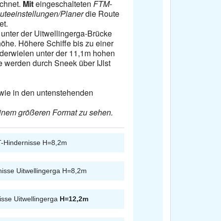
ichnet.
Mit
eingeschalteten
FTM-
uteeinstellungen/Planer
die Route
et.
n unter der Uitwellingerga-Brücke
höhe. Höhere Schiffe bis zu einer
erwielen unter der 11,1m hohen
e werden durch Sneek über IJlst
wie in den untenstehenden
 einem größeren Format zu sehen.
-Hindernisse H=8,2m
isse Uitwellingerga H=8,2m
sse Uitwellingerga
H=12,2m