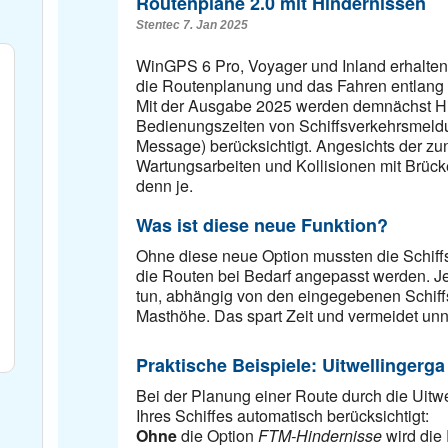
Routenpläne 2.0 mit Hindernissen
Stentec 7. Jan 2025
WinGPS 6 Pro, Voyager und Inland erhalten 
die Routenplanung und das Fahren entlang
Mit der Ausgabe 2025 werden demnächst H
Bedienungszeiten von Schiffsverkehrsmeldu
Message) berücksichtigt. Angesichts der 
Wartungsarbeiten und Kollisionen mit Brücke
denn je.
Was ist diese neue Funktion?
Ohne diese neue Option mussten die Schiff
die Routen bei Bedarf angepasst werden. J
tun, abhängig von den eingegebenen Schiffs
Masthöhe. Das spart Zeit und vermeidet un
Praktische Beispiele: Uitwellingerga
Bei der Planung einer Route durch die Uitw
Ihres Schiffes automatisch berücksichtigt:
Ohne
die Option
FTM-Hindernisse
wird die 