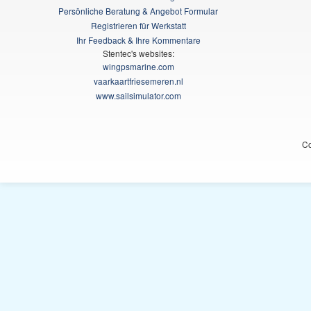
Persönliche Beratung & Angebot Formular
Registrieren für Werkstatt
Ihr Feedback & Ihre Kommentare
Stentec's websites:
wingpsmarine.com
vaarkaartfriesemeren.nl
www.sailsimulator.com
Co