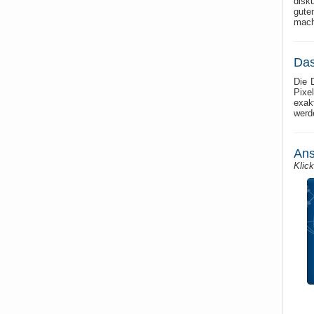
disk
gute
mach
Das
Die 
Pixe
exak
werd
Ans
Klic