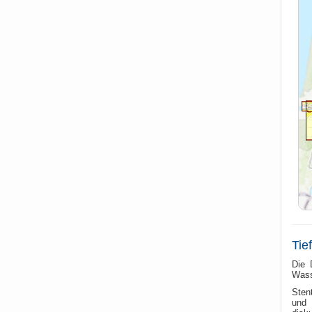
Tie
Die 
Wass
Stent
und 