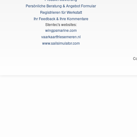
Persönliche Beratung & Angebot Formular
Registrieren für Werkstatt
Ihr Feedback & Ihre Kommentare
Stentec's websites:
wingpsmarine.com
vaarkaartfriesemeren.nl
www.sailsimulator.com
Co