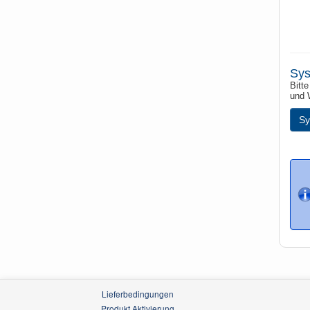
Sys
Bitte
und 
Sy
Lieferbedingungen
Produkt Aktivierung