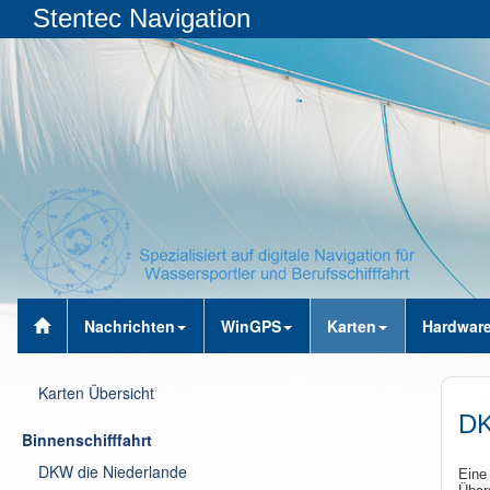
Stentec Navigation
Nachrichten
WinGPS
Karten
Hardwar
Karten Übersicht
DK
Binnenschifffahrt
DKW die Niederlande
Eine