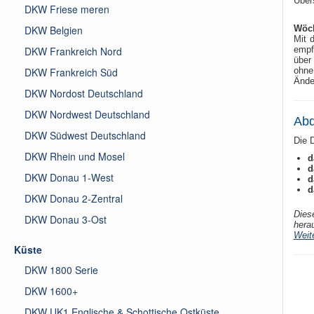
Übers
DKW Friese meren
DKW Belgien
Wöch
Mit 
DKW Frankreich Nord
empf
über
DKW Frankreich Süd
ohne
Ände
DKW Nordost Deutschland
DKW Nordwest Deutschland
Abd
DKW Südwest Deutschland
Die 
DKW Rhein und Mosel
d
d
DKW Donau 1-West
d
d
DKW Donau 2-Zentral
Dies
DKW Donau 3-Ost
hera
Weit
Küste
DKW 1800 Serie
DKW 1600+
DKW UK1 Englische & Schottische Ostküste