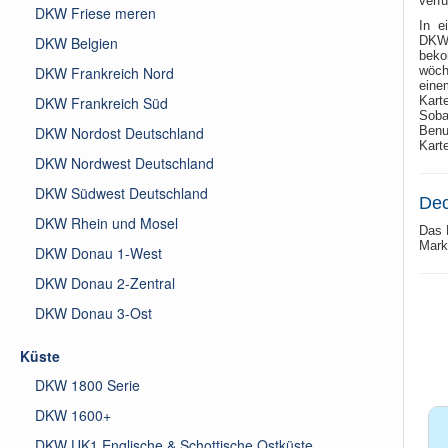
verf
DKW Friese meren
In e
DKW Belgien
DKW1
beko
DKW Frankreich Nord
wöch
eine
DKW Frankreich Süd
Kart
Soba
DKW Nordost Deutschland
Benu
Kart
DKW Nordwest Deutschland
DKW Südwest Deutschland
Dec
DKW Rhein und Mosel
Das 
Mark
DKW Donau 1-West
DKW Donau 2-Zentral
DKW Donau 3-Ost
Küste
DKW 1800 Serie
DKW 1600+
DKW UK1 Englische & Schottische Ostküste