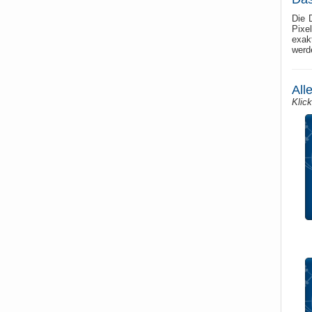
Die 
Pixe
exak
werd
All
Klick