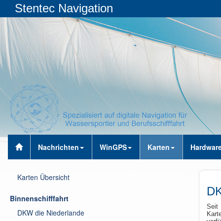
Stentec Navigation
Nachrichten
WinGPS
Karten
Hardwar
Karten Übersicht
DK
Binnenschifffahrt
Seit
DKW die Niederlande
Kart