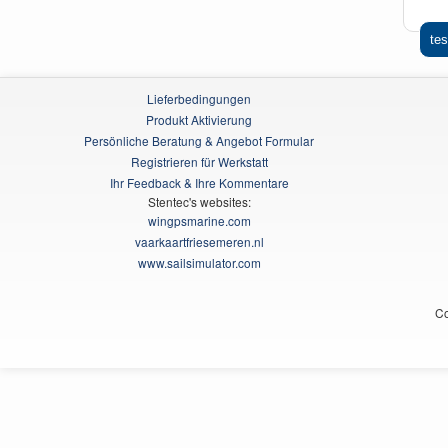
tes
Lieferbedingungen
Produkt Aktivierung
Persönliche Beratung & Angebot Formular
Registrieren für Werkstatt
Ihr Feedback & Ihre Kommentare
Stentec's websites:
wingpsmarine.com
vaarkaartfriesemeren.nl
www.sailsimulator.com
Co