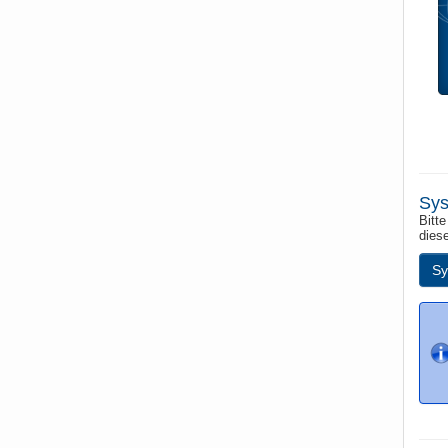
Sys
Bitte
dies
Sy