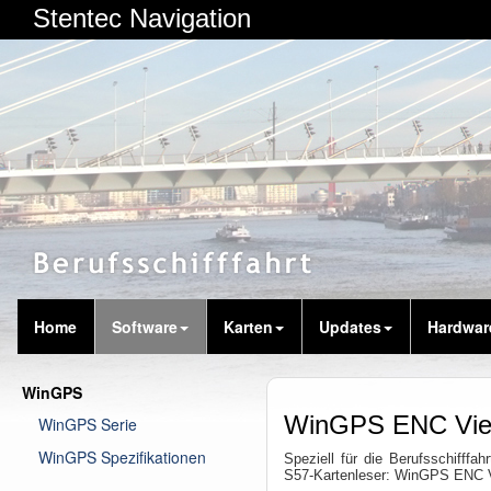
Stentec Navigation
Home
Software
Karten
Updates
Hardwar
WinGPS
WinGPS ENC Vie
WinGPS Serie
WinGPS Spezifikationen
Speziell für die Berufsschifff
S57-Kartenleser: WinGPS ENC V