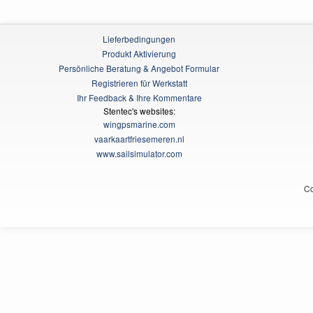
Lieferbedingungen
Produkt Aktivierung
Persönliche Beratung & Angebot Formular
Registrieren für Werkstatt
Ihr Feedback & Ihre Kommentare
Stentec's websites:
wingpsmarine.com
vaarkaartfriesemeren.nl
www.sailsimulator.com
Co