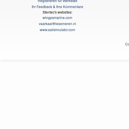
Registrieren für Werkstatt
Ihr Feedback & Ihre Kommentare
Stentec's websites:
wingpsmarine.com
vaarkaartfriesemeren.nl
www.sailsimulator.com
Co