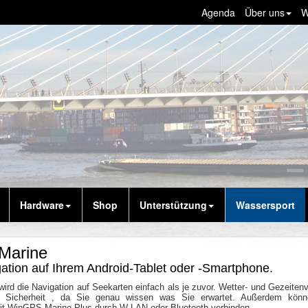
Agenda
Über uns
W
Hardware
Shop
Unterstützung
Wassersport
Marine
ation auf Ihrem Android-Tablet oder -Smartphone.
ird die Navigation auf Seekarten einfach als je zuvor. Wetter- und Gezeiten
a Sicherheit , da Sie genau wissen was Sie erwartet. Außerdem könn
t WinGPS Marine Plus durch W-LAN oder Bluetooth verbinden.