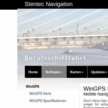
Stentec Navigation
Home
Software
Karten
Updates
WinGPS
WinGPS 
WinGPS Serie
Mobile Navig
WinGPS Spezifikationen
Durch diese App w
sorgen für extr
Bordequipment mi