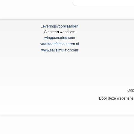
Leveringsvoorwaarden
Stentec's websites:
wingpsmarine.com
vaarkaartfriesemeren.nl
www.sailsimulator.com
Cop
Door deze website te