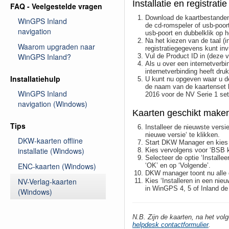
Installatie en registrati
FAQ - Veelgestelde vragen
Download de kaartbestanden
WinGPS Inland
de cd-romspeler of usb-poort
navigation
usb-poort en dubbelklik op 
Na het kiezen van de taal (
Waarom upgraden naar
registratiegegevens kunt inv
WinGPS Inland?
Vul de Product ID in (deze v
Als u over een internetverbi
internetverbinding heeft druk
Installatiehulp
U kunt nu opgeven waar u de
de naam van de kaartenset hi
WinGPS Inland
2016 voor de NV Serie 1 set 
navigation (Windows)
Kaarten geschikt maken
Tips
Installeer de nieuwste ver
nieuwe versie‘ te klikken.
DKW-kaarten offline
Start DKW Manager en kies ‘
installatie (Windows)
Kies vervolgens voor ‘BSB k
Selecteer de optie ‘Installee
ENC-kaarten (Windows)
‘OK’ en op ‘Volgende’.
DKW manager toont nu alle 
NV-Verlag-kaarten
Kies ‘Installeren in een ni
in WinGPS 4, 5 of Inland de 
(Windows)
N.B. Zijn de kaarten, na het vo
helpdesk contactformulier
.