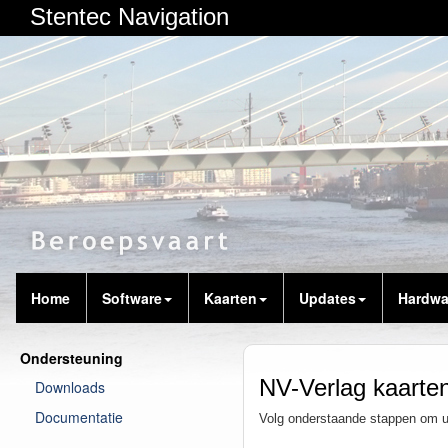
Stentec Navigation
Home
Software
Kaarten
Updates
Hardwa
Ondersteuning
NV-Verlag kaarten
Downloads
Documentatie
Volg onderstaande stappen om u